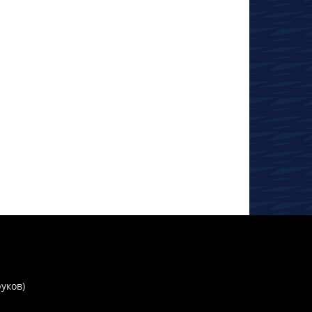
руков)