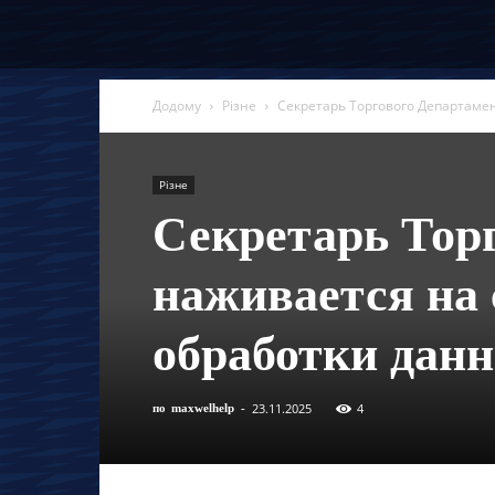
Додому
Різне
Секретарь Торгового Департаме
Різне
Секретарь Тор
наживается на 
обработки дан
23.11.2025
4
по
maxwelhelp
-