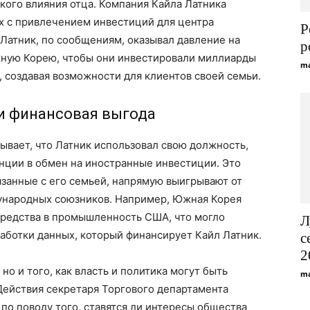
кого влияния отца. Компания Кайла Латника
х с привлечением инвестиций для центра
Р
 Латник, по сообщениям, оказывал давление на
р
жную Корею, чтобы они инвестировали миллиарды
ma
создавая возможности для клиентов своей семьи.
и финансовая выгода
ывает, что Латник использовал свою должность,
нции в обмен на иностранные инвестиции. Это
вязанные с его семьей, напрямую выигрывают от
дународных союзников. Например, Южная Корея
редства в промышленность США, что могло
Л
работки данных, который финансирует Кайл Латник.
с
2
 но и того, как власть и политика могут быть
ma
Действия секретаря Торгового департамента
по поводу того, ставятся ли интересы общества