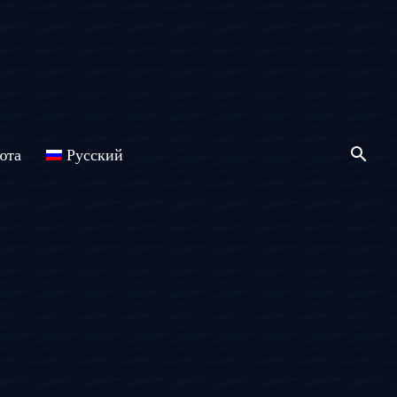
юта
Русский