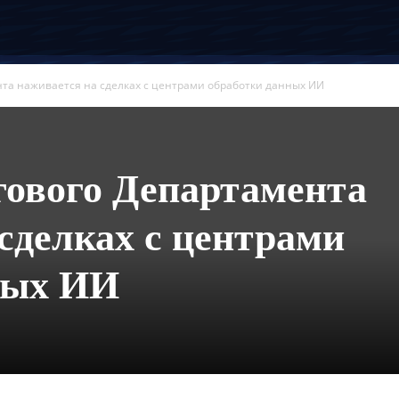
нта наживается на сделках с центрами обработки данных ИИ
гового Департамента
сделках с центрами
ных ИИ