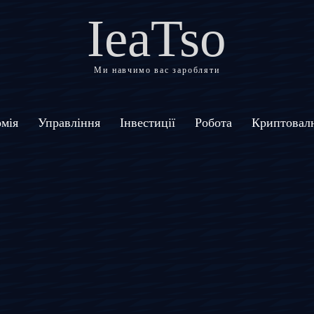
IeaTso
Ми навчимо вас заробляти
мія
Управління
Інвестиції
Робота
Криптовал