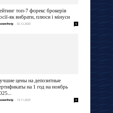
ейтинг топ-7 форекс брокерів
осії-як вибрати, плюси і мінуси
xwelhelp
-
02.12.2020
0
учшие цены на депозитные
ертификаты на 1 год на ноябрь
025...
xwelhelp
-
13.11.2025
0