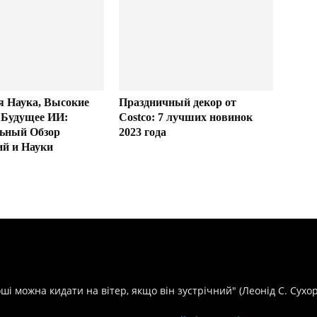
я Наука, Высокие
Праздничный декор от
 Будущее ИИ:
Costco: 7 лучших новинок
ьный Обзор
2023 года
ий и Науки
оші можна кидати на вітер, якщо він зустрічний" (Леонід С. Сухо