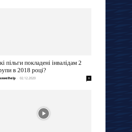
кі пільги покладені інвалідам 2
рупи в 2018 році?
xwelhelp
-
02.12.2020
0