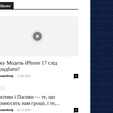
Цікаве
ку Модель iPhone 17 слід
ридбати?
xwelhelp
-
12.09.2025
0
ктиви і Пасиви — те, що
риносить нам гроші, і те,...
xwelhelp
-
02.12.2020
0