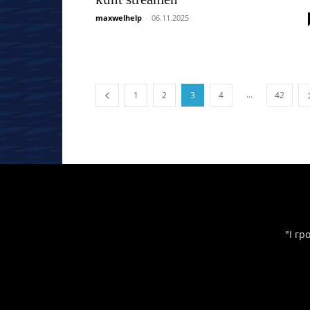
maxwelhelp
-
06.11.2025
...
1
2
3
4
42
"І гр