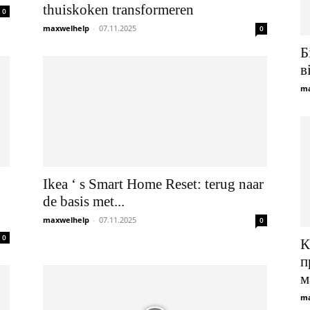
thuiskoken transformeren
0
maxwelhelp
-
07.11.2025
0
Б
в
ma
Ikea ‘ s Smart Home Reset: terug naar
de basis met...
maxwelhelp
-
07.11.2025
0
0
К
п
м
ma