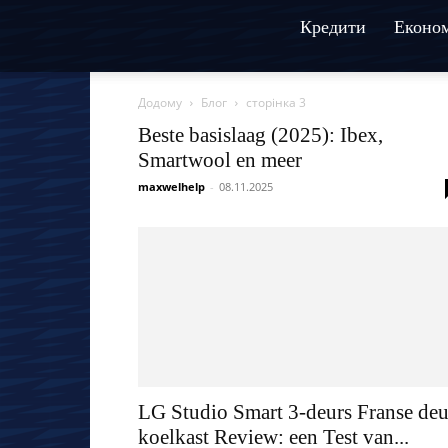
Кредити
Економ
Додому
Блог
сторінка 3
Beste basislaag (2025): Ibex,
Smartwool en meer
maxwelhelp
-
08.11.2025
LG Studio Smart 3-deurs Franse deu
koelkast Review: een Test van...