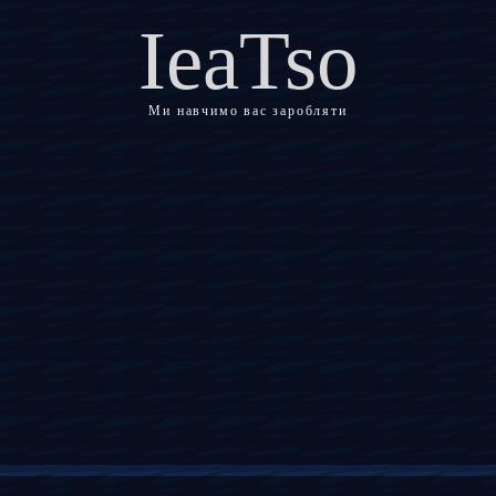
IeaTso
Ми навчимо вас заробляти