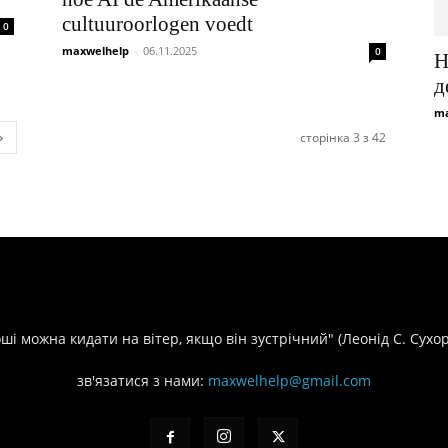
cultuuroorlogen voedt
0
maxwelhelp
-
06.11.2025
0
Н
д
ma
сторінка 3 з 42
оші можна кидати на вітер, якщо він зустрічний" (Леонід С. Сухо
зв'язатися з нами:
maxwelhelp@gmail.com