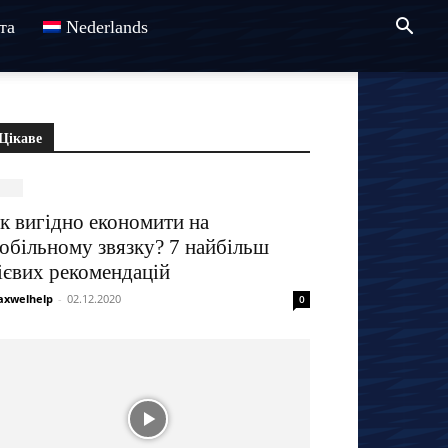
та
Nederlands
Цікаве
к вигідно економити на
обільному звязку? 7 найбільш
ієвих рекомендацій
xwelhelp
-
02.12.2020
0