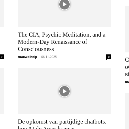
The CIA, Psychic Meditation, and a
Modern-Day Renaissance of
Consciousness
maxwelhelp
-
06.11.2025
0
0
С
о
в
ma
+
De opkomst van partijdige chatbots:
hoe AI de Amerikaanse