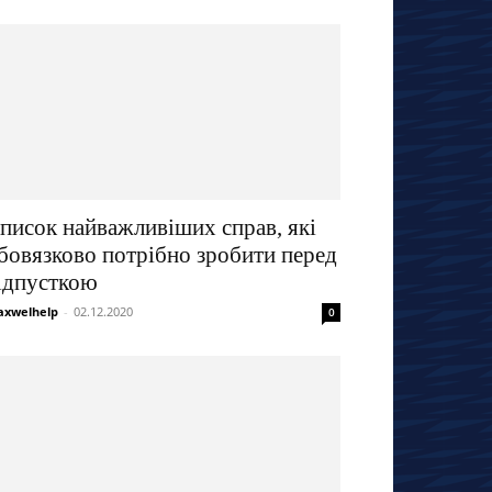
писок найважливіших справ, які
бовязково потрібно зробити перед
ідпусткою
xwelhelp
-
02.12.2020
0