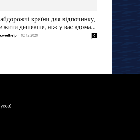
айдорожчі країни для відпочинку,
е жити дешевше, ніж у вас вдома...
xwelhelp
-
02.12.2020
0
руков)