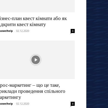
ізнес-план квест кімнати або як
ідкрити квест кімнату
xwelhelp
-
02.12.2020
0
рос-маркетинг – що це таке,
риклади проведення спільного
аркетингу
xwelhelp
-
02.12.2020
0