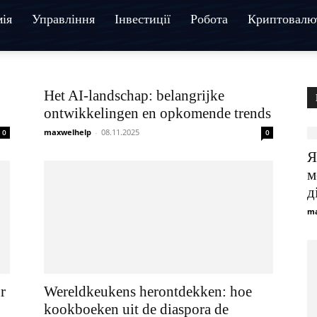
ія
Управління
Інвестиції
Робота
Криптовалю
Het AI-landschap: belangrijke
ontwikkelingen en opkomende trends
maxwelhelp
-
08.11.2025
0
0
Я
м
д
ma
r
Wereldkeukens herontdekken: hoe
kookboeken uit de diaspora de