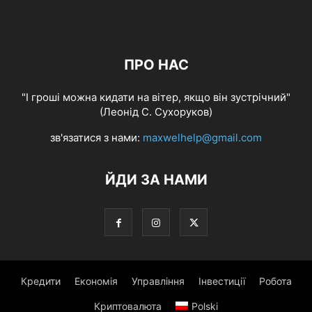
ПРО НАС
"І гроші можна кидати на вітер, якщо він зустрічний"
(Леонід С. Сухоруков)
зв'язатися з нами:
maxwelhelp@gmail.com
ЙДИ ЗА НАМИ
Кредити
Економія
Управління
Інвестиції
Робота
Криптовалюта
Polski