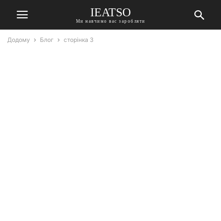
IEATSO
Ми навчимо вас заробляти
Додому
Блог
сторінка 3