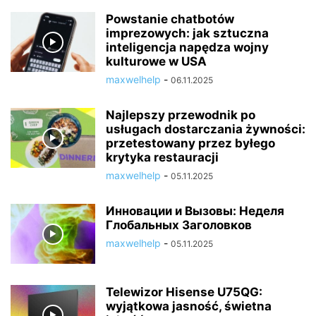
Powstanie chatbotów
imprezowych: jak sztuczna
inteligencja napędza wojny
kulturowe w USA
maxwelhelp
-
06.11.2025
Najlepszy przewodnik po
usługach dostarczania żywności:
przetestowany przez byłego
krytyka restauracji
maxwelhelp
-
05.11.2025
Инновации и Вызовы: Неделя
Глобальных Заголовков
maxwelhelp
-
05.11.2025
Telewizor Hisense U75QG:
wyjątkowa jasność, świetna