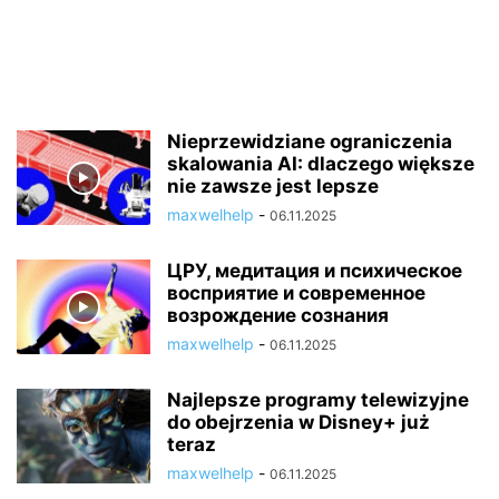
Nieprzewidziane ograniczenia
skalowania AI: dlaczego większe
nie zawsze jest lepsze
maxwelhelp
-
06.11.2025
ЦРУ, медитация и психическое
восприятие и современное
возрождение сознания
maxwelhelp
-
06.11.2025
Najlepsze programy telewizyjne
do obejrzenia w Disney+ już
teraz
maxwelhelp
-
06.11.2025