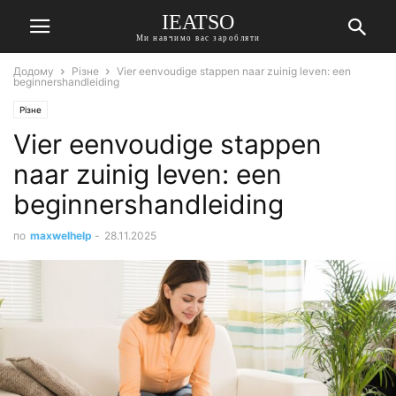
IEATSO
Ми навчимо вас заробляти
Додому
Різне
Vier eenvoudige stappen naar zuinig leven: een
beginnershandleiding
Різне
Vier eenvoudige stappen
naar zuinig leven: een
beginnershandleiding
по
maxwelhelp
-
28.11.2025