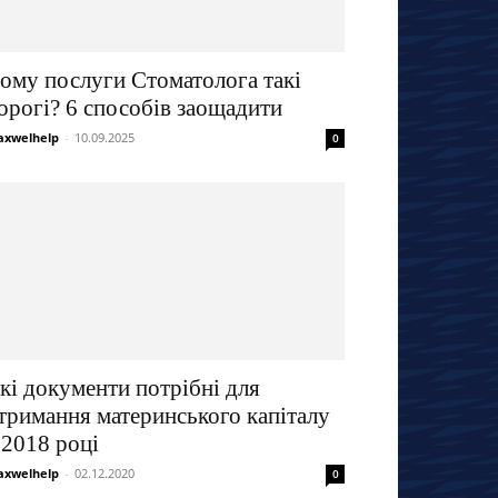
ому послуги Стоматолога такі
орогі? 6 способів заощадити
xwelhelp
-
10.09.2025
0
кі документи потрібні для
тримання материнського капіталу
 2018 році
xwelhelp
-
02.12.2020
0