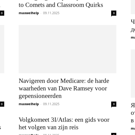
n
to Comets and Classroom Quirks
maxwelhelp
-
09.11.2025
0
0
Ч
д
ma
Navigeren door Medicare: de harde
waarheden van Dave Ramsey voor
gepensioneerden
maxwelhelp
-
09.11.2025
Я
0
0
о
Volgkomeet 3I/Atlas: een gids voor
в
s
het volgen van zijn reis
ma