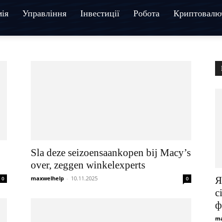
ія
Управління
Інвестиції
Робота
Криптовалю
Sla deze seizoensaankopen bij Macy’s
over, zeggen winkelexperts
maxwelhelp
-
10.11.2025
Я
0
0
с
ф
ma