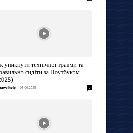
к уникнути технічної травми та
равильно сидіти за Ноутбуком
2025)
xwelhelp
-
05.09.2025
0