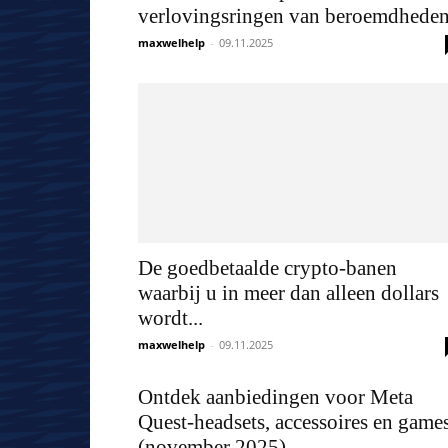
verlovingsringen van beroemdhede
maxwelhelp
-
09.11.2025
De goedbetaalde crypto-banen
waarbij u in meer dan alleen dollars
wordt...
maxwelhelp
-
09.11.2025
Ontdek aanbiedingen voor Meta
Quest-headsets, accessoires en game
(november 2025)