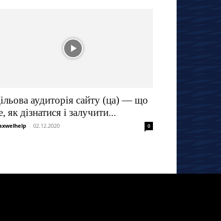
ільова аудиторія сайту (ца) — що
е, як дізнатися і залучити...
xwelhelp
-
02.12.2020
0