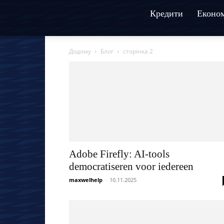
Кредити
Економ
Додому
Блог
сторінка 2
Adobe Firefly: AI-tools
democratiseren voor iedereen
maxwelhelp
-
10.11.2025