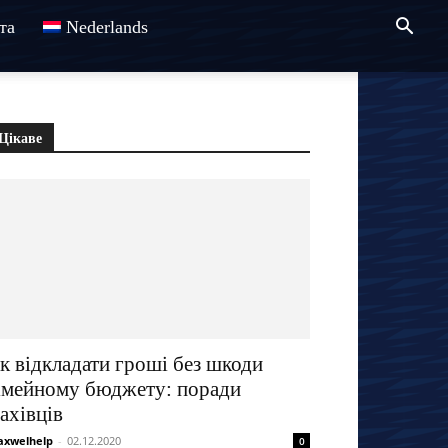
та
Nederlands
Цікаве
к відкладати гроші без шкоди
імейному бюджету: поради
ахівців
xwelhelp
-
02.12.2020
0