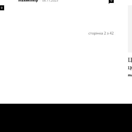
maxwelhelp
-
08.11.2025
0
0
сторінка 2 з 42
Ц
ц
ma