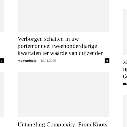
Verborgen schatten in uw
portemonnee: tweehonderdjarige
kwartalen ter waarde van duizenden
maxwelhelp
-
10.11.2025
Я
0
0
п
(
ma
Untangling Complexity: From Knots