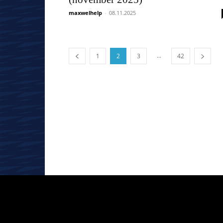
maxwelhelp
-
08.11.2025
...
1
2
3
42