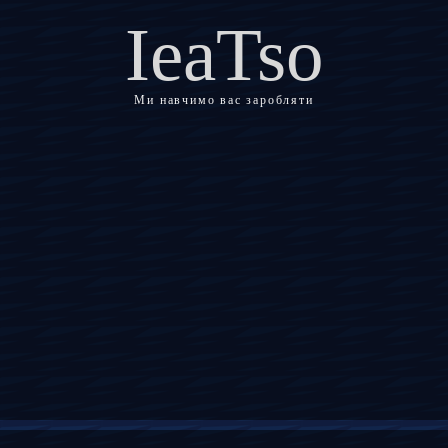
IeaTso
Ми навчимо вас заробляти