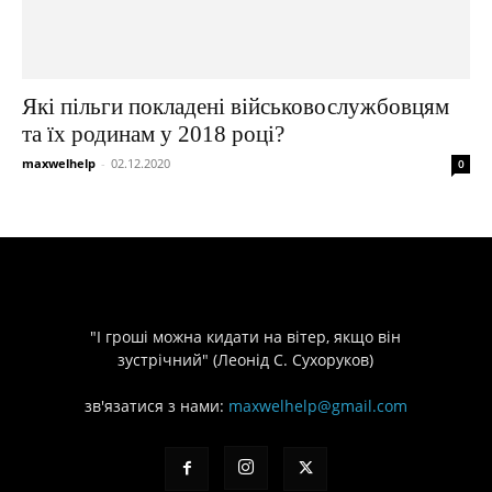
Які пільги покладені військовослужбовцям
та їх родинам у 2018 році?
maxwelhelp
-
02.12.2020
0
"І гроші можна кидати на вітер, якщо він
зустрічний" (Леонід С. Сухоруков)
зв'язатися з нами:
maxwelhelp@gmail.com