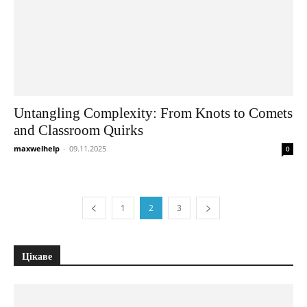
Untangling Complexity: From Knots to Comets
and Classroom Quirks
maxwelhelp
-
09.11.2025
0
1
2
3
Цікаве