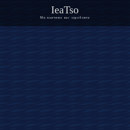
IeaTso
Ми навчимо вас заробляти