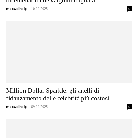
bicentenario che valgono migliaia
maxwelhelp
-
10.11.2025
0
Million Dollar Sparkle: gli anelli di
fidanzamento delle celebrità più costosi
maxwelhelp
-
09.11.2025
0