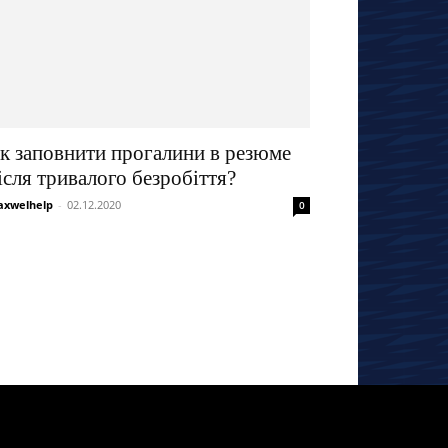
к заповнити прогалини в резюме
ісля тривалого безробіття?
xwelhelp
-
02.12.2020
0