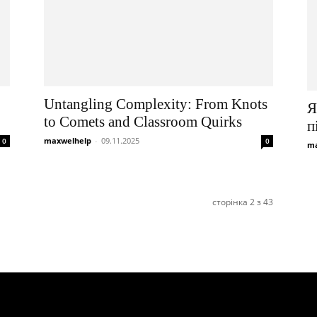
Untangling Complexity: From Knots
Я
to Comets and Classroom Quirks
п
maxwelhelp
-
09.11.2025
0
0
ma
сторінка 2 з 43