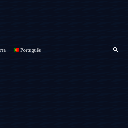
юта
Português