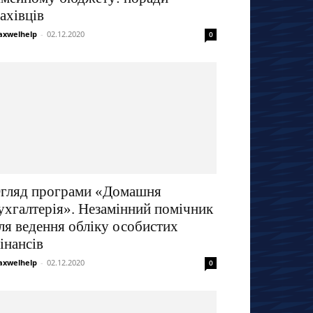
ахівців
xwelhelp
-
02.12.2020
0
гляд програми «Домашня
ухгалтерія». Незамінний помічник
ля ведення обліку особистих
інансів
xwelhelp
-
02.12.2020
0