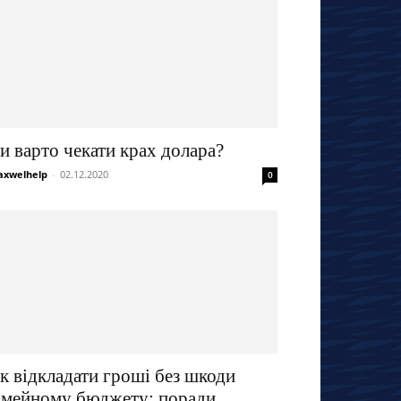
и варто чекати крах долара?
xwelhelp
-
02.12.2020
0
к відкладати гроші без шкоди
імейному бюджету: поради