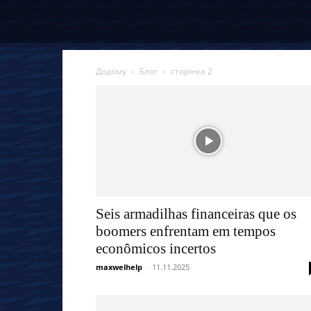
Додому
Блог
сторінка 2
Seis armadilhas financeiras que os
boomers enfrentam em tempos
econômicos incertos
maxwelhelp
-
11.11.2025