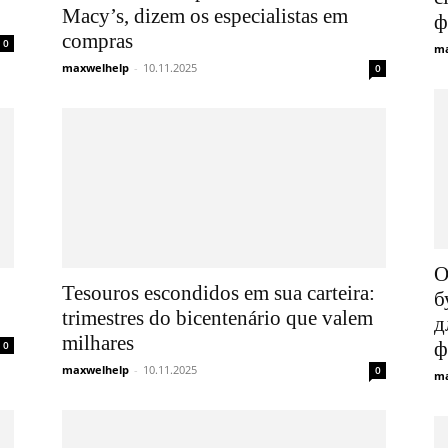
Macy’s, dizem os especialistas em
ф
compras
0
ma
maxwelhelp
-
10.11.2025
0
О
Tesouros escondidos em sua carteira:
б
trimestres do bicentenário que valem
д
milhares
ф
0
maxwelhelp
-
10.11.2025
0
ma