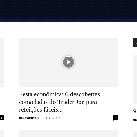
Festa econômica: 6 descobertas
congeladas do Trader Joe para
refeições fáceis...
Я
maxwelhelp
-
11.11.2025
0
0
ma