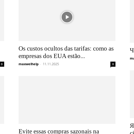
Os custos ocultos das tarifas: como as
Ч
empresas dos EUA estão...
ma
maxwelhelp
-
11.11.2025
0
0
Я
Evite essas compras sazonais na
с