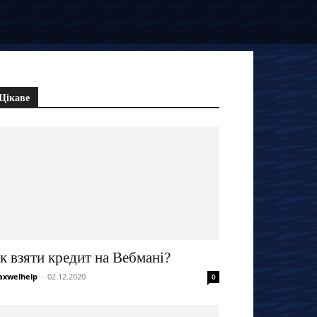
Цікаве
к взяти кредит на Вебмані?
xwelhelp
-
02.12.2020
0