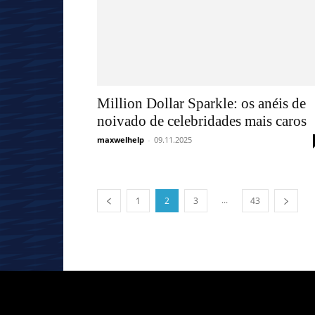
Million Dollar Sparkle: os anéis de
noivado de celebridades mais caros
maxwelhelp
-
09.11.2025
...
1
2
3
43