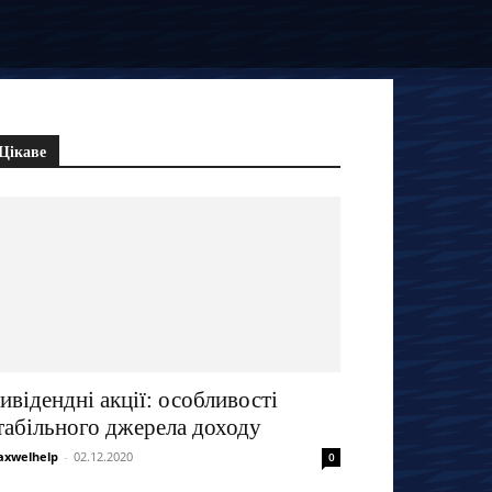
Цікаве
ивідендні акції: особливості
табільного джерела доходу
xwelhelp
-
02.12.2020
0