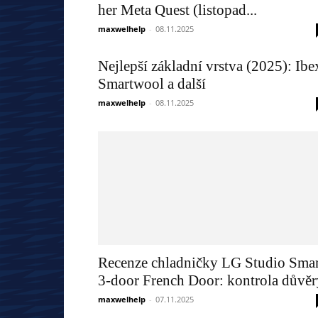
her Meta Quest (listopad...
maxwelhelp
-
08.11.2025
Nejlepší základní vrstva (2025): Ibe
Smartwool a další
maxwelhelp
-
08.11.2025
Recenze chladničky LG Studio Smar
3-door French Door: kontrola důvěr
maxwelhelp
-
07.11.2025