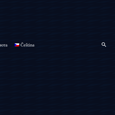
люта
Čeština