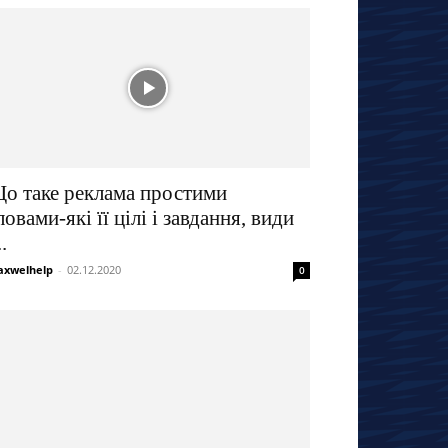
о таке реклама простими
ловами-які її цілі і завдання, види
..
xwelhelp
-
02.12.2020
0