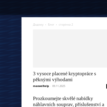
Додому
Блог
сторінка 2
3 vysoce placené kryptopráce s
pěknými výhodami
maxwelhelp
-
09.11.2025
Prozkoumejte skvělé nabídky
náhlavních souprav, příslušenství a