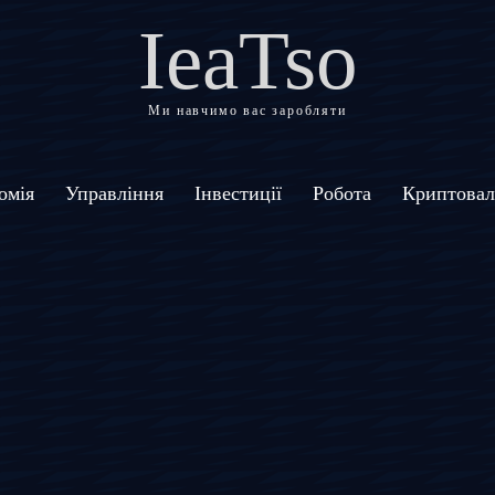
IeaTso
Ми навчимо вас заробляти
омія
Управління
Інвестиції
Робота
Криптова