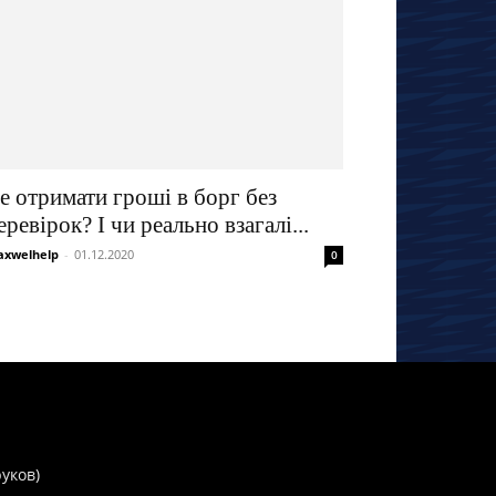
е отримати гроші в борг без
еревірок? І чи реально взагалі...
xwelhelp
-
01.12.2020
0
руков)