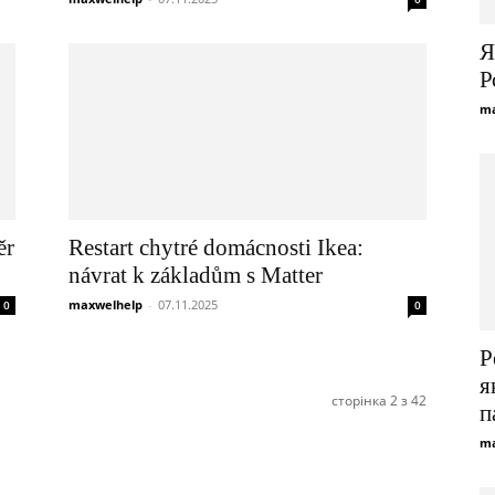
Я
Р
ma
ěr
Restart chytré domácnosti Ikea:
návrat k základům s Matter
maxwelhelp
-
07.11.2025
0
0
Р
я
сторінка 2 з 42
п
ma