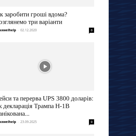
к заробити гроші вдома?
озглянемо три варіанти
xwelhelp
-
02.12.2020
0
ейси та перерва UPS 3800 доларів:
к декларація Трампа H-1B
анікована...
xwelhelp
-
23.09.2025
0