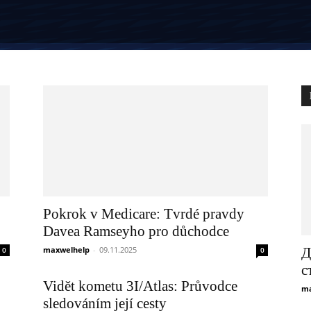
Pokrok v Medicare: Tvrdé pravdy
Davea Ramseyho pro důchodce
maxwelhelp
-
09.11.2025
Д
0
0
с
Vidět kometu 3I/Atlas: Průvodce
ma
sledováním její cesty