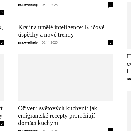
maxwelhelp
-
08.11.2025
0
0
x,
Krajina umělé inteligence: Klíčové
úspěchy a nové trendy
maxwelhelp
-
08.11.2025
0
0
Щ
с
і.
ma
t
Oživení světových kuchyní: jak
y
emigrantské recepty proměňují
domácí kuchyni
0
maxwelhelp
-
07.11.2025
0