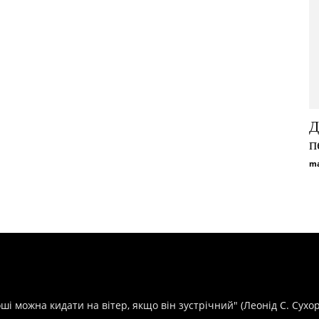
Д
п
ma
оші можна кидати на вітер, якщо він зустрічний" (Леонід С. Сухо