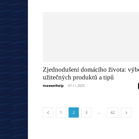
Zjednodušení domácího života: výb
užitečných produktů a tipů
maxwelhelp
-
07.11.2025
...
1
2
3
42