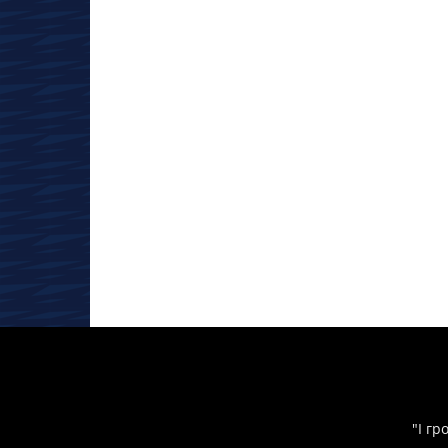
"І гр