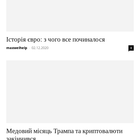
Історія євро: з чого все починалося
maxwelhelp
-
02.12.2020
0
Медовий місяць Трампа та криптовалюти
закінчився