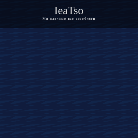
IeaTso
Ми навчимо вас заробляти