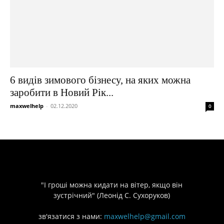
6 видів зимового бізнесу, на яких можна
заробити в Новий Рік...
maxwelhelp
-
02.12.2020
0
"І гроші можна кидати на вітер, якщо він
зустрічний" (Леонід С. Сухоруков)
зв'язатися з нами:
maxwelhelp@gmail.com