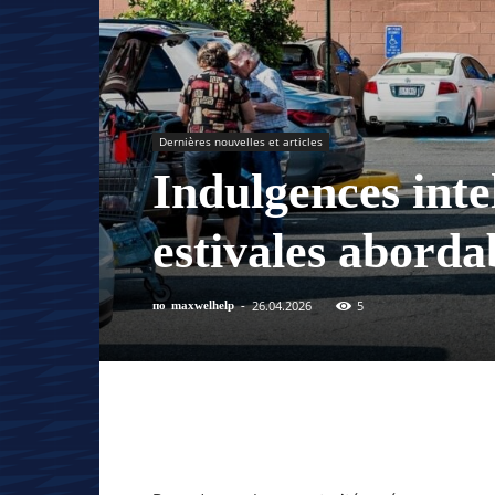
Dernières nouvelles et articles
Indulgences intel
estivales aborda
26.04.2026
5
по
maxwelhelp
-