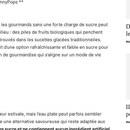
JonnyPops **
nt les gourmands sans une forte charge de sucre peut
D
lieu : des piles de fruits biologiques qui penchent
l
s trouvés dans les sucettes glacées traditionnelles.
ma
git d’une option rafraîchissante et faible en sucre pour
on de gourmandise qui s’aligne sur un mode de vie
Щ
р
eur estivale, mais l’eau plate peut parfois sembler
re une alternative savoureuse qui reste adaptée aux
ma
ns sucre et ne contiennent aucun ingrédient artificiel
,