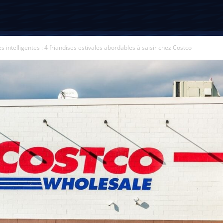
s intelligentes : 4 friandises estivales abordables à saisir chez Costco