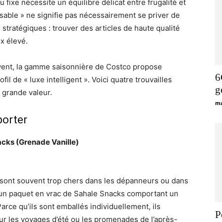
fixe nécessite un équilibre délicat entre frugalité et
nsable » ne signifie pas nécessairement se priver de
ix stratégiques : trouver des articles de haute qualité
ix élevé.
ivent, la gamme saisonnière de Costco propose
6
il de « luxe intelligent ». Voici quatre trouvailles
g
e grande valeur.
ma
orter
acks (Grenade Vanille)
sont souvent trop chers dans les dépanneurs ou dans
un paquet en vrac de Sahale Snacks comportant un
Parce qu’ils sont emballés individuellement, ils
P
our les voyages d’été ou les promenades de l’après-