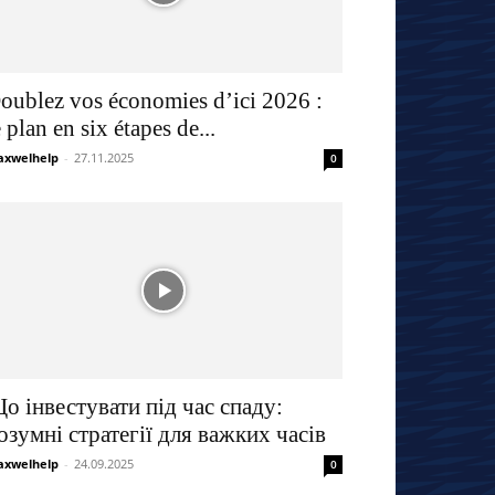
oublez vos économies d’ici 2026 :
e plan en six étapes de...
xwelhelp
-
27.11.2025
0
о інвестувати під час спаду:
озумні стратегії для важких часів
xwelhelp
-
24.09.2025
0