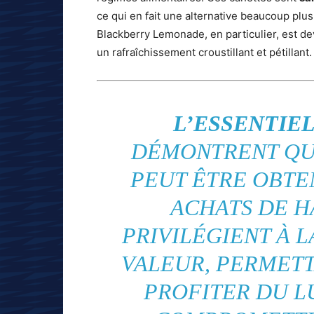
ce qui en fait une alternative beaucoup plu
Blackberry Lemonade, en particulier, est d
un rafraîchissement croustillant et pétillant.
L’ESSENTIEL
DÉMONTRENT QUE
PEUT ÊTRE OBTE
ACHATS DE H
PRIVILÉGIENT À L
VALEUR, PERMETT
PROFITER DU L