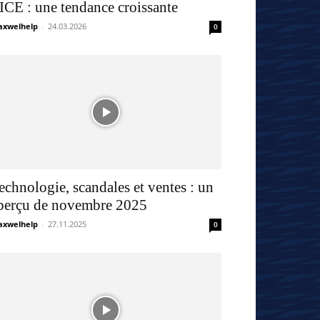
’ICE : une tendance croissante
xwelhelp
-
24.03.2026
0
echnologie, scandales et ventes : un
perçu de novembre 2025
xwelhelp
-
27.11.2025
0