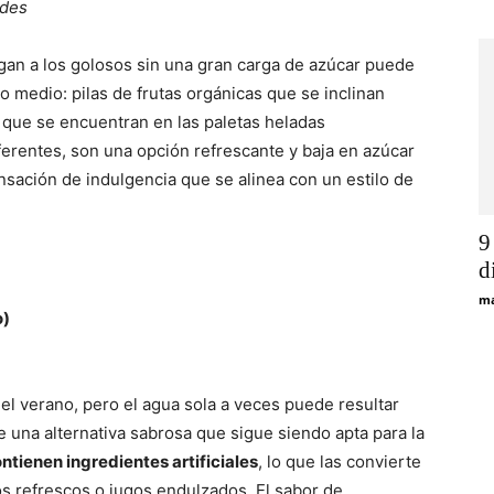
ades
gan a los golosos sin una gran carga de azúcar puede
 medio: pilas de frutas orgánicas que se inclinan
les que se encuentran en las paletas heladas
iferentes, son una opción refrescante y baja en azúcar
nsación de indulgencia que se alinea con un estilo de
9
d
ma
o)
del verano, pero el agua sola a veces puede resultar
e una alternativa sabrosa que sigue siendo apta para la
ntienen ingredientes artificiales
, lo que las convierte
os refrescos o jugos endulzados. El sabor de