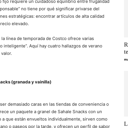
 fijo requiere un cuidadoso equilibrio entre frugalidad
onsable” no tiene por qué significar privarse del
nes estratégicas: encontrar artículos de alta calidad
precio elevado.
 la línea de temporada de Costco ofrece varias
R
jo inteligente”. Aquí hay cuatro hallazgos de verano
t
valor.
ma
cks (granada y vainilla)
s
ser demasiado caras en las tiendas de conveniencia o
frece un paquete a granel de Sahale Snacks con un
do a que están envueltos individualmente, sirven como
L
erano o paseos por la tarde, y ofrecen un perfil de sabor