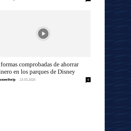
 formas comprobadas de ahorrar
inero en los parques de Disney
xwelhelp
-
23.03.2026
0