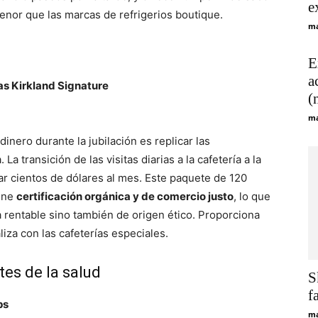
e
enor que las marcas de refrigerios boutique.
ma
E
a
s Kirkland Signature
(
ma
inero durante la jubilación es replicar las
a transición de las visitas diarias a la cafetería a la
r cientos de dólares al mes. Este paquete de 120
iene
certificación orgánica y de comercio justo
, lo que
a rentable sino también de origen ético. Proporciona
liza con las cafeterías especiales.
tes de la salud
S
f
ps
ma