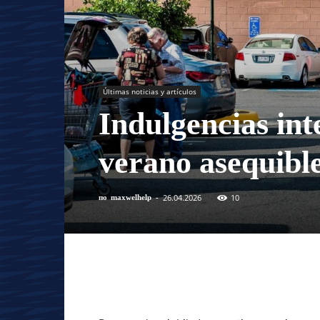
Últimas noticias y artículos
Indulgencias inte
verano asequibl
26.04.2026
10
по
maxwelhelp
-