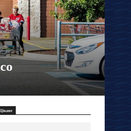
tco
Цікаве