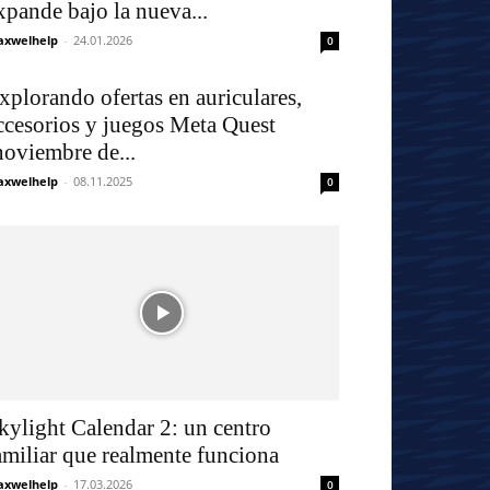
xpande bajo la nueva...
xwelhelp
-
24.01.2026
0
xplorando ofertas en auriculares,
ccesorios y juegos Meta Quest
noviembre de...
xwelhelp
-
08.11.2025
0
kylight Calendar 2: un centro
amiliar que realmente funciona
xwelhelp
-
17.03.2026
0