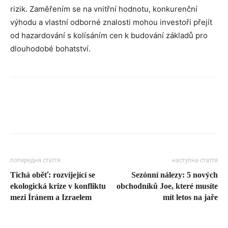
rizik. Zaměřením se na vnitřní hodnotu, konkurenční
výhodu a vlastní odborné znalosti mohou investoři přejít
od hazardování s kolísáním cen k budování základů pro
dlouhodobé bohatství.
попередня стаття
наступна стаття
Tichá oběť: rozvíjející se
Sezónní nálezy: 5 nových
ekologická krize v konfliktu
obchodníků Joe, které musíte
mezi Íránem a Izraelem
mít letos na jaře