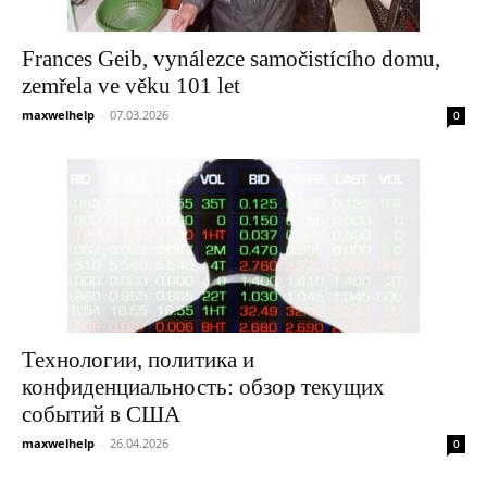
Frances Geib, vynálezce samočistícího domu,
zemřela ve věku 101 let
maxwelhelp
-
07.03.2026
0
Технологии, политика и
конфиденциальность: обзор текущих
событий в США
maxwelhelp
-
26.04.2026
0