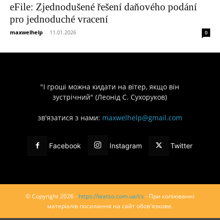
eFile: Zjednodušené řešení daňového podání
pro jednoduché vracení
maxwelhelp
-
11.01.2026
0
"І гроші можна кидати на вітер, якщо він
зустрічний" (Леонід С. Сухоруков)
зв'язатися з нами:
maxwelhelp@gmail.com
Facebook
Instagram
Twitter
© Copyright 2026 -
https://ieatso.com.ua/cs
- При копіюванні
матеріалів посилання на сайт обов'язкове.