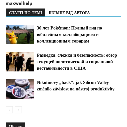
maxwelhelp
СТАТТІ ПО ТЕМІ
БІЛЬШЕ ВІД АВТОРА
30 лет Pokémon: Полный гид по
юбилейным коллаборациям и
коллекционным товарам
Разведка, слежка и безопасность: обзор
текущей политической и социальной
нестабильности в США
Nikotinový „hack“: jak Silicon Valley
změnilo závislost na nástroj produktivity
Цікаве