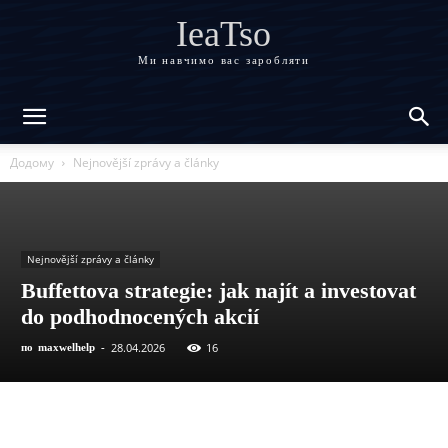
IeaTso
Ми навчимо вас заробляти
Додому
Nejnovější zprávy a články
Nejnovější zprávy a články
Buffettova strategie: jak najít a investovat
do podhodnocených akcií
28.04.2026
16
по
maxwelhelp
-