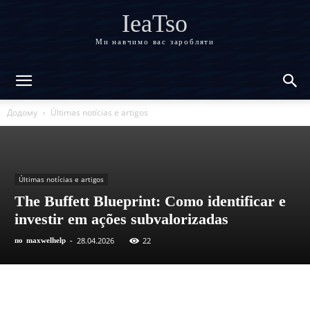
IeaTso
Ми навчимо вас заробляти
Додому
Últimas notícias e artigos
Últimas notícias e artigos
The Buffett Blueprint: Como identificar e
investir em ações subvalorizadas
28.04.2026
22
по
maxwelhelp
-