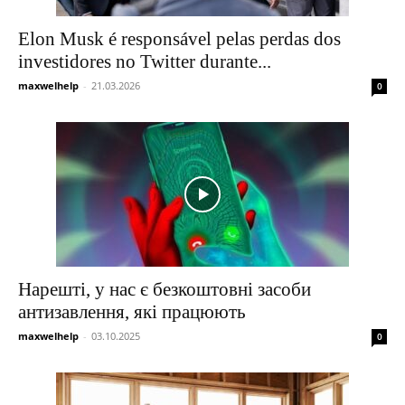
Elon Musk é responsável pelas perdas dos
investidores no Twitter durante...
maxwelhelp
-
21.03.2026
0
Нарешті, у нас є безкоштовні засоби
антизавлення, які працюють
maxwelhelp
-
03.10.2025
0