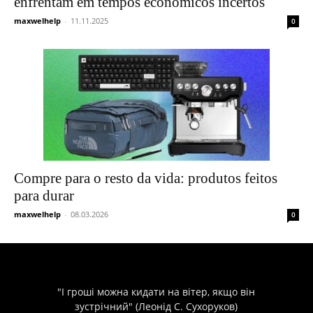
enfrentam em tempos econômicos incertos
maxwelhelp
-
11.11.2025
0
Compre para o resto da vida: produtos feitos
para durar
maxwelhelp
-
08.03.2026
0
"І гроші можна кидати на вітер, якщо він
зустрічний" (Леонід С. Сухоруков)