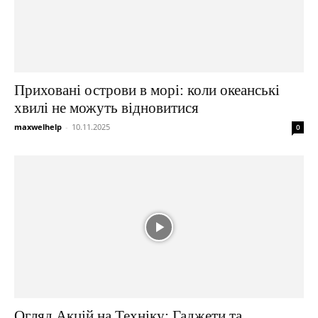
Приховані острови в морі: коли океанські
хвилі не можуть відновитися
maxwelhelp
-
10.11.2025
0
Огляд Акцій на Техніку: Гаджети та