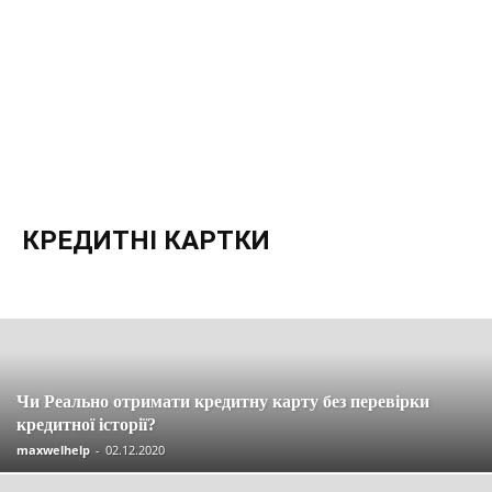
КРЕДИТНІ КАРТКИ
Останні новини та статті
Вакансії
Економія
Інвестиції
Компенсації
Кредити
Кредитні картки
Криптовалюта
Материнський капітал
Огляди
Партнерські програми
Пенсія
Пільги
Податки
Посібники
Робота
Соцзахист
Страхування
Управління
Чи Реально отримати кредитну карту без перевірки
кредитної історії?
maxwelhelp
-
02.12.2020