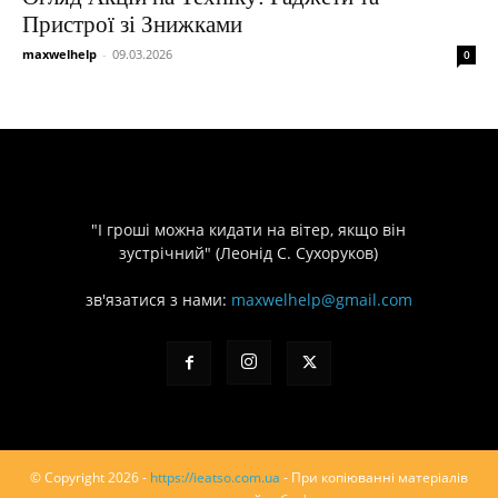
Пристрої зі Знижками
maxwelhelp
-
09.03.2026
0
"І гроші можна кидати на вітер, якщо він
зустрічний" (Леонід С. Сухоруков)
зв'язатися з нами:
maxwelhelp@gmail.com
© Copyright 2026 -
https://ieatso.com.ua
- При копіюванні матеріалів