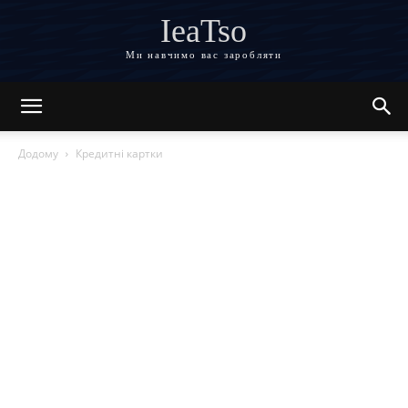
IeaTso
Ми навчимо вас заробляти
Додому
Кредитні картки