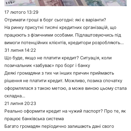
17 лютого
13:29
Отримати гроші в борг сьогодні: які є варіанти?
На ринку присутні тисячі кредитних організацій, що
працюють з фізичними особами. Підлаштовуючись під
вимоги потенційних клієнтів, кредитори розробляють…
31 липня
14:22
Що буде, якщо не платити кредит? Ситуація, коли
позичальник «забуває» про борг і банку
Деякі громадяни з тих чи інших причин приймають
рішення не платити кредит. Можливо, позика спочатку
оформлялася з такою метою, а може виною цьому стала
складна…
21 липня
20:23
Реально оформити кредит на чужий паспорт? Про те, як
працює банківська система
Багато громадян періодично залишають дані свого