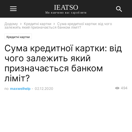
IEATSO
Ми навчимо вас заробляти
Додому
Кредитні картки
Сума кредитної картки: від чого
залежить який призначається банком ліміт?
Кредитні картки
Сума кредитної картки: від
чого залежить який
призначається банком
ліміт?
494
по
maxwelhelp
-
02.12.2020