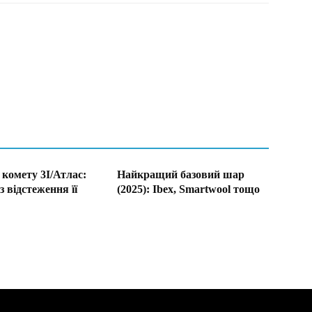
комету 3I/Атлас:
Найкращий базовий шар
з відстеження її
(2025): Ibex, Smartwool тощо