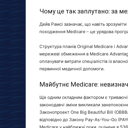
Чому це так заплутано: за м
Дейв Рамсі зазначає, що навіть зрозуміти
походження Medicare – це урядова прогр
Структура планів Original Medicare і Adv
мережеві обмеження в Medicare Advantag
оплачувати витрати спеціалістів із власн
первинної медичної допомоги.
Майбутнє Medicare: невизнач
Ще одним складним фактором є триваючі 
законодавчі зміни викликали занепокоєн
Законопроект One Big Beautiful Bill (OBB
відповідно до Закону Pay-As-You-Go (PA
Medicare у найближчі роки, оцінене в 536