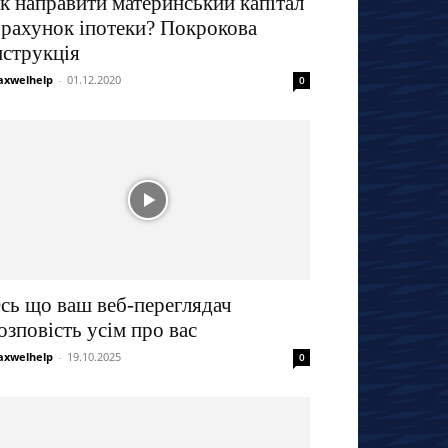
к направити материнський капітал
 рахунок іпотеки? Покрокова
нструкція
xwelhelp
-
01.12.2020
0
сь що ваш веб-переглядач
озповість усім про вас
xwelhelp
-
19.10.2025
0