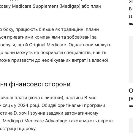
Я
ховку Medicare Supplement (Medigap) або план
в
і
ma
го боку, працюють більше як традиційні плани
я приватними компаніями та зобов’язані за
ослуги, що й Original Medicare. Однак вони можуть
 вони можуть не покривати спеціалістів, навіть
може призвести до неочікуваних витрат із власної
іння фінансової сторони
О
р
ячної плати (хоча є винятки), частина B має
ісяць у 2024 році. Обидві оригінальні програми
ma
стина D, хоч і зручна завдяки автоматичному
. Medigap і Medicare Advantage також мають окремі
єстрації щороку.