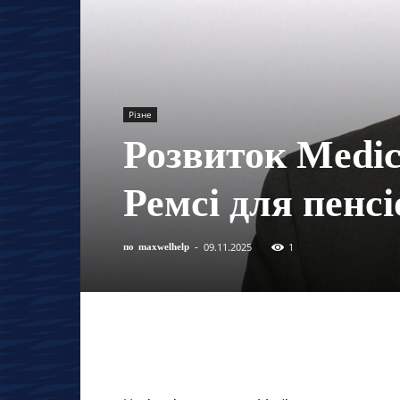
Різне
Розвиток Medic
Ремсі для пенсі
09.11.2025
1
по
maxwelhelp
-