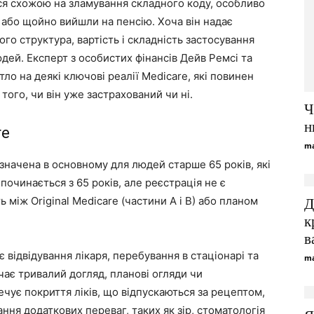
ся схожою на зламування складного коду, особливо
 або щойно вийшли на пенсію. Хоча він надає
о структура, вартість і складність застосування
дей. Експерт з особистих фінансів Дейв Ремсі та
ло на деякі ключові реалії Medicare, які повинен
того, чи він уже застрахований чи ні.
Ч
н
re
ma
начена в основному для людей старше 65 років, які
 починається з 65 років, але реєстрація не є
 між Original Medicare (частини A і B) або планом
Д
к
в
є відвідування лікаря, перебування в стаціонарі та
ma
чає тривалий догляд, планові огляди чи
чує покриття ліків, що відпускаються за рецептом,
ня додаткових переваг, таких як зір, стоматологія