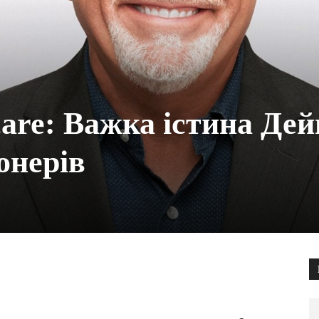
are: Важка істина Дей
онерів