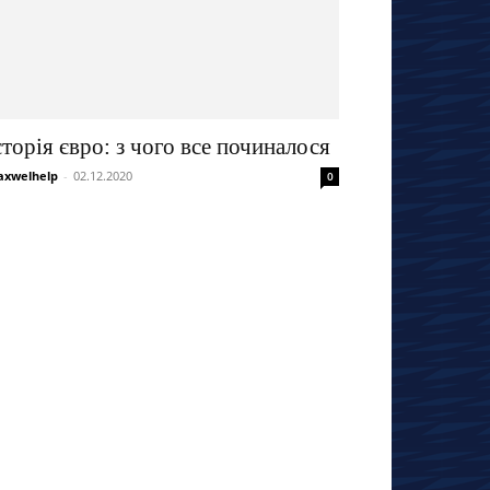
сторія євро: з чого все починалося
xwelhelp
-
02.12.2020
0