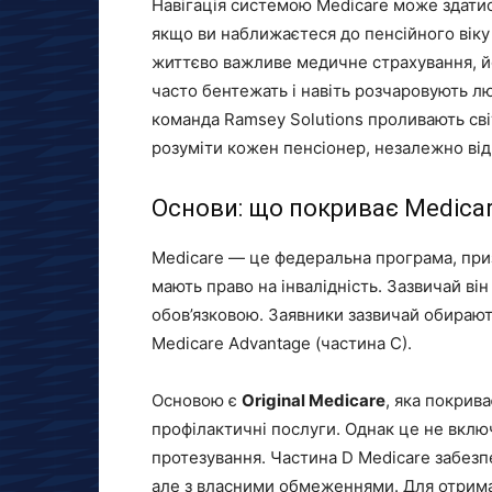
Навігація системою Medicare може здати
якщо ви наближаєтеся до пенсійного віку
життєво важливе медичне страхування, йог
часто бентежать і навіть розчаровують лю
команда Ramsey Solutions проливають світ
розуміти кожен пенсіонер, незалежно від 
Основи: що покриває Medica
Medicare — це федеральна програма, приз
мають право на інвалідність. Зазвичай він
обов’язковою. Заявники зазвичай обирають
Medicare Advantage (частина C).
Основою є
Original Medicare
, яка покрива
профілактичні послуги. Однак це не вклю
протезування. Частина D Medicare забезпе
але з власними обмеженнями. Для отриман