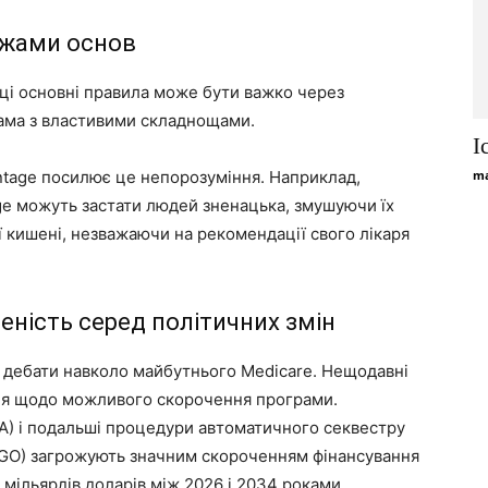
ежами основ
 ці основні правила може бути важко через
ама з властивими складнощами.
І
antage посилює це непорозуміння. Наприклад,
ma
e можуть застати людей зненацька, змушуючи їх
ої кишені, незважаючи на рекомендації свого лікаря
еність серед політичних змін
дебати навколо майбутнього Medicare. Нещодавні
ня щодо можливого скорочення програми.
BA) і подальші процедури автоматичного секвестру
YGO) загрожують значним скороченням фінансування
 мільярдів доларів між 2026 і 2034 роками.