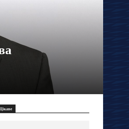
ва
Цікаве