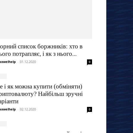
орний список боржників: хто в
ього потрапляє, і як з нього...
xwelhelp
-
01.12.2020
0
е і як можна купити (обміняти)
риптовалюту? Найбільш зручні
аріанти
xwelhelp
-
02.12.2020
0