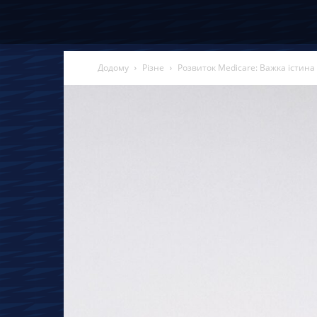
Додому
Різне
Розвиток Medicare: Важка істина