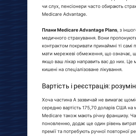
чи слух, пенсіонери часто обирають стра
Medicare Advantage.
Плани Medicare Advantage Plans
, з іншо
медичного страхування. Вони пропонуютьс
контрактом покривати принаймні ті самі п
мати мережеві обмеження, що означає, що
якщо ваш лікар направить вас до них. Це 
кишені на спеціалізоване лікування.
Вартість і реєстрація: розум
Хоча частина A зазвичай не вимагає щоміс
середню вартість 175,70 доларів США на м
Medicare також мають річну франшизу. Ча
поновленню, додає ще один рівень витрат
премії та потребують ручної повторної ре