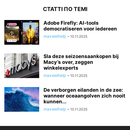
СТАТТІ ПО ТЕМІ
Adobe Firefly: AI-tools
democratiseren voor iedereen
maxwelhelp
-
10.11.2025
Sla deze seizoensaankopen bij
Macy’s over, zeggen
winkelexperts
maxwelhelp
-
10.11.2025
De verborgen eilanden in de zee:
wanneer oceaangolven zich nooit
kunnen...
maxwelhelp
-
10.11.2025