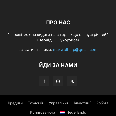
ПРО НАС
"І гроші можна кидати на вітер, якщо він зустрічний"
(Леонід С. Сухоруков)
зв'язатися з нами:
maxwelhelp@gmail.com
ЙДИ ЗА НАМИ
Кредити
Економія
Управління
Інвестиції
Робота
Криптовалюта
Nederlands