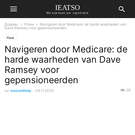
IEATSO
Ми навчимо вас заробляти
Додому
Різне
Navigeren door Medicare: de harde waarheden van
Dave Ramsey voor gepensioneerden
Різне
Navigeren door Medicare: de
harde waarheden van Dave
Ramsey voor
gepensioneerden
26
по
maxwelhelp
-
09.11.2025