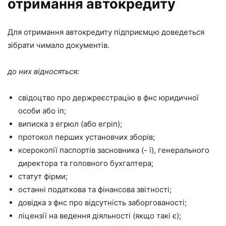
отримання автокредиту
Для отримання автокредиту підприємцю доведеться
зібрати чимало документів.
до них відносяться:
свідоцтво про держреєстрацію в фнс юридичної
особи або іп;
виписка з егрюл (або егріп);
протокол перших установчих зборів;
ксерокопії паспортів засновника (- ї), генерального
директора та головного бухгалтера;
статут фірми;
останні податкова та фінансова звітності;
довідка з фнс про відсутність заборгованості;
ліцензії на ведення діяльності (якщо такі є);