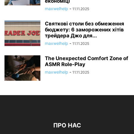
економіці
maxwelhelp
-
11.11.2025
Святкові столи без обмеження
бюджету: 6 заморожених хітів
трейдера Джо для...
maxwelhelp
-
11.11.2025
The Unexpected Comfort Zone of
ASMR Role-Play
maxwelhelp
-
11.11.2025
ПРО НАС