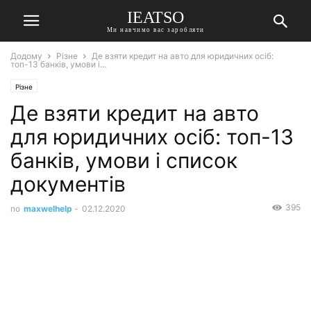
IEATSO
Ми навчимо вас заробляти
Додому
Різне
Де взяти кредит на авто для юридичних осіб:
топ-13 банків, умови і...
Різне
Де взяти кредит на авто
для юридичних осіб: топ-13
банків, умови і список
документів
395
по
maxwelhelp
-
02.12.2020