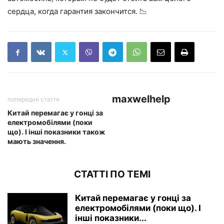
сердца, когда гарантия закончится. 📉
maxwelhelp
попередня стаття
Китай перемагає у гонці за
електромобілями (поки
що). І інші показники також
мають значення.
СТАТТІ ПО ТЕМІ
Китай перемагає у гонці за
електромобілями (поки що). І
інші показники...