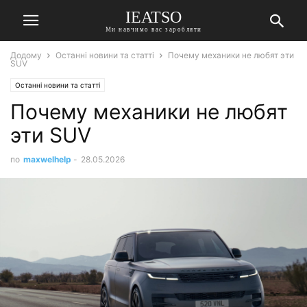
IEATSO
Ми навчимо вас заробляти
Додому
Останні новини та статті
Почему механики не любят эти
SUV
Останні новини та статті
Почему механики не любят
эти SUV
по
maxwelhelp
-
28.05.2026