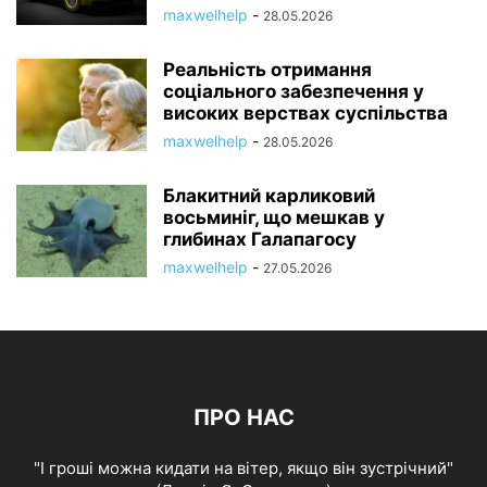
maxwelhelp
-
28.05.2026
Реальність отримання
соціального забезпечення у
високих верствах суспільства
maxwelhelp
-
28.05.2026
Блакитний карликовий
восьминіг, що мешкав у
глибинах Галапагосу
maxwelhelp
-
27.05.2026
ПРО НАС
"І гроші можна кидати на вітер, якщо він зустрічний"