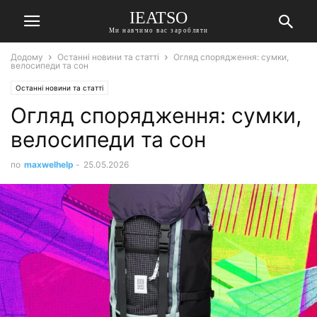
IEATSO
Ми навчимо вас заробляти
Додому
Останні новини та статті
Огляд спорядження: сумки,
велосипеди та сон
Останні новини та статті
Огляд спорядження: сумки,
велосипеди та сон
по
maxwelhelp
-
25.05.2026