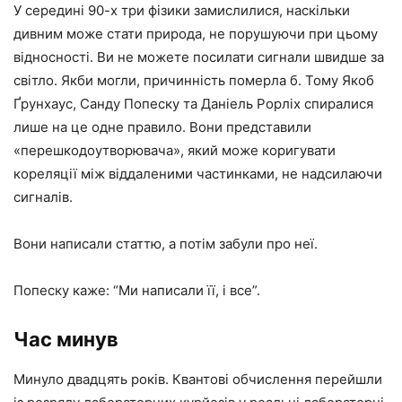
У середині 90-х три фізики замислилися, наскільки
дивним може стати природа, не порушуючи при цьому
відносності. Ви не можете посилати сигнали швидше за
світло. Якби могли, причинність померла б. Тому Якоб
Ґрунхаус, Санду Попеску та Даніель Рорліх спиралися
лише на це одне правило. Вони представили
«перешкодоутворювача», який може коригувати
кореляції між віддаленими частинками, не надсилаючи
сигналів.
Вони написали статтю, а потім забули про неї.
Попеску каже: “Ми написали її, і все”.
Час минув
Минуло двадцять років. Квантові обчислення перейшли