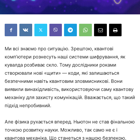
Ми всі знаємо про ситуацію. Зрештою, квантові
комп’ютери рознесуть наші системи шифрування, як
кувалда розбиває скло. Тому дослідники роками
створювали нові «щити» — коди, які залишаються
безпечними навіть квантовим зловмисникові. Вони
виявили винахідливість, використовуючи саму квантову
механіку для захисту комунікацій. Вважається, що такий
підхід непробивний.
Але фізика рухається вперед. Ньютон не став фінальною
точкою розвитку науки. Можливо, так само не є і
квантова механіка. Що станеться з нашою безпекою,