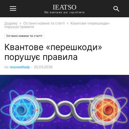
IEATSO
Ми навчимо вас заробляти
Додому
Останні новини та статті
Квантове «перешкоди»
порушує правила
Останні новини та статті
Квантове «перешкоди»
порушує правила
по
maxwelhelp
-
25.05.2026