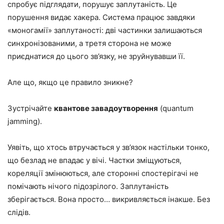
спробує підглядати, порушує заплутаність. Це
порушення видає хакера. Система працює завдяки
«моногамії» заплутаності: дві частинки залишаються
синхронізованими, а третя сторона не може
приєднатися до цього зв’язку, не зруйнувавши її.
Але що, якщо це правило зникне?
Зустрічайте
квантове завадоутворення
(quantum
jamming).
Уявіть, що хтось втручається у зв’язок настільки тонко,
що безлад не впадає у вічі. Частки зміщуються,
кореляції змінюються, але сторонні спостерігачі не
помічають нічого підозрілого. Заплутаність
зберігається. Вона просто… викривляється інакше. Без
слідів.