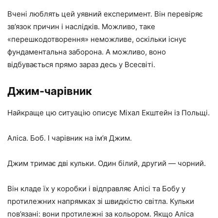
Вчені люблять цей уявний експеримент. Він перевіряє
зв’язок причин і наслідків. Можливо, таке
«перешкодотворення» неможливе, оскільки існує
фундаментальна заборона. А можливо, воно
відбувається прямо зараз десь у Всесвіті.
Джим-чарівник
Найкраще цю ситуацію описує Міхал Екштейн із Польщі.
Аліса. Боб. І чарівник на ім’я Джим.
Джим тримає дві кульки. Один білий, другий — чорний.
Він кладе їх у коробки і відправляє Алісі та Бобу у
протилежних напрямках зі швидкістю світла. Кульки
пов’язані: вони протилежні за кольором. Якщо Аліса