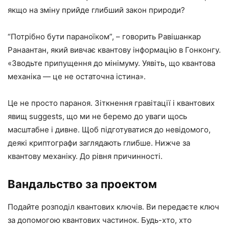
якщо на зміну прийде глибший закон природи?
“Потрібно бути параноїком”, – говорить Равішанкар
Ранаантан, який вивчає квантову інформацію в Гонконгу.
«Зводьте припущення до мінімуму. Уявіть, що квантова
механіка — це не остаточна істина».
Це не просто параноя. Зіткнення гравітації і квантових
явищ suggests, що ми не беремо до уваги щось
масштабне і дивне. Щоб підготуватися до невідомого,
деякі криптографи заглядають глибше. Нижче за
квантову механіку. До рівня причинності.
Вандальство за проектом
Подайте розподіл квантових ключів. Ви передаєте ключ
за допомогою квантових частинок. Будь-хто, хто