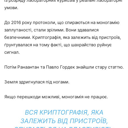
із розряду лабораторних курйозів у реальні лабораторні
умови.
До 2016 року протоколи, що спираються на моногамію
заплутаності, стали зрілими. Вони здавалися
безпечними. Криптографія, яка залежить від пристроїв,
ґрунтувалася на тому факті, що шахрайство руйнує
сигнал.
Потім Ранаантан та Павло Гордек знайшли стару статтю.
Земля здригнулася під ногами.
Якщо перешкоди можливі, моногамія не працює.
ВСЯ КРИПТОГРАФІЯ, ЯКА
ЗАЛЕЖИТЬ ВІД ПРИСТРОЇВ,