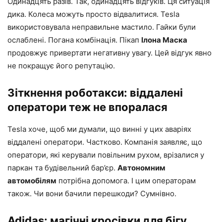
Одинадцять разів. Так, одинадцять відгуків. Ця ситуація
дика. Колеса можуть просто відвалитися. Tesla
використовувала неправильне мастило. Гайки були
ослаблені. Погана комбінація. Пікап
Ілона Маска
продовжує привертати негативну увагу. Цей відгук явно
не покращує його репутацію.
Зіткнення роботакси: віддалені
оператори теж не впоралася
Tesla хоче, щоб ми думали, що винні у цих аваріях
віддалені оператори. Частково. Компанія заявляє, що
оператори, які керували повільним рухом, врізалися у
паркан та будівельний бар’єр.
Автономним
автомобілям
потрібна допомога. І цим операторам
також. Чи вони бачили перешкоди? Сумнівно.
Adidas: магічні кросівки для бігу