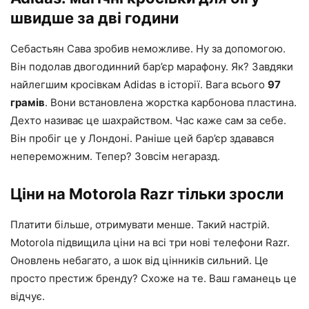
швидше за дві години
Себастьян Сава зробив неможливе. Ну за допомогою.
Він подолав двогодинний бар’єр марафону. Як? Завдяки
найлегшим кросівкам Adidas в історії. Вага всього
97
грамів
. Вони встановлена ​​жорстка карбонова пластина.
Дехто називає це шахрайством. Час каже сам за себе.
Він пробіг це у Лондоні. Раніше цей бар’єр здавався
непереможним. Тепер? Зовсім негаразд.
Ціни на Motorola Razr тільки зросли
Платити більше, отримувати менше. Такий настрій.
Motorola підвищила ціни на всі три нові телефони Razr.
Оновлень небагато, а шок від цінників сильний. Це
просто престиж бренду? Схоже на те. Ваш гаманець це
відчує.