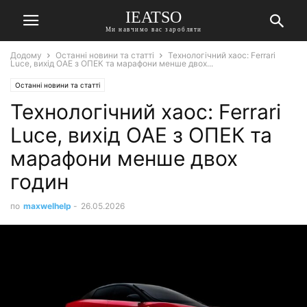
IEATSO
Ми навчимо вас заробляти
Додому
Останні новини та статті
Технологічний хаос: Ferrari
Luce, вихід ОАЕ з ОПЕК та марафони менше двох...
Останні новини та статті
Технологічний хаос: Ferrari
Luce, вихід ОАЕ з ОПЕК та
марафони менше двох
годин
по
maxwelhelp
-
26.05.2026