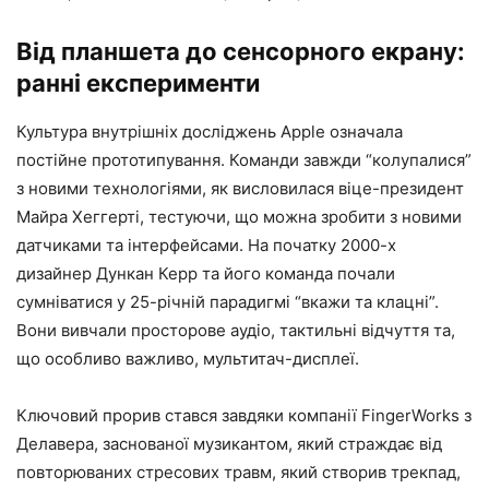
Від планшета до сенсорного екрану:
ранні експерименти
Культура внутрішніх досліджень Apple означала
постійне прототипування. Команди завжди “колупалися”
з новими технологіями, як висловилася віце-президент
Майра Хеггерті, тестуючи, що можна зробити з новими
датчиками та інтерфейсами. На початку 2000-х
дизайнер Дункан Керр та його команда почали
сумніватися у 25-річній парадигмі “вкажи та клацні”.
Вони вивчали просторове аудіо, тактильні відчуття та,
що особливо важливо, мультитач-дисплеї.
Ключовий прорив стався завдяки компанії FingerWorks з
Делавера, заснованої музикантом, який страждає від
повторюваних стресових травм, який створив трекпад,