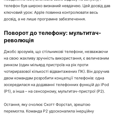
телефон був широко визнаний невдачею. Цей досвід дав
ключовий урок: Apple повинна контролювати весь
досвід, а не лише програмне забезпечення.
Поворот до телефону: мультитач-
революція
Джобс зрозумів, що стільникові телефони, незважаючи
на свою жахливу зручність використання, є величезним
ринком (один мільярд пристроїв на рік проти
чотириразової кількості відвантажених ПК). Він доручив
двом командам розробити концепції телефонів: одна
зосередилася на додаванні телефонних функцій до iPod
(P1), а інша – на сенсорному, мультитач-пристрої (P2).
Остання, яку очолює Скотт Форстал, зрештою
перемогла. Команда P2 удосконалила інерційну