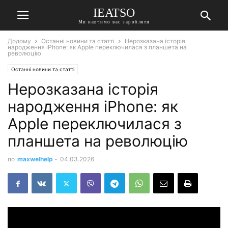
IEATSO
Ми навчимо вас заробляти
Додому
Останні новини та статті
Нерозказана історія
народження iPhone: як Apple переключилася з планшета на
революцію
Останні новини та статті
Нерозказана історія
народження iPhone: як
Apple переключилася з
планшета на революцію
по
maxwelhelp
-
04.03.2026