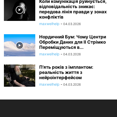
Коли комунікація руйнується,
відповідальність зникає:
передова лінія правди у зонах
конфліктів
maxwelhelp
-
04.03.2026
Нордичний Бум: Чому Центри
Обробки Даних для ІІ Стрімко
Переміщуються в...
maxwelhelp
-
04.03.2026
П’ять років з імплантом:
реальність життя з
нейроінтерфейсом
maxwelhelp
-
04.03.2026