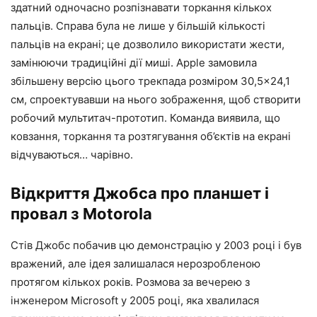
здатний одночасно розпізнавати торкання кількох
пальців. Справа була не лише у більшій кількості
пальців на екрані; це дозволило використати жести,
замінюючи традиційні дії миші. Apple замовила
збільшену версію цього трекпада розміром 30,5×24,1
см, спроектувавши на нього зображення, щоб створити
робочий мультитач-прототип. Команда виявила, що
ковзання, торкання та розтягування об’єктів на екрані
відчуваються… чарівно.
Відкриття Джобса про планшет і
провал з Motorola
Стів Джобс побачив цю демонстрацію у 2003 році і був
вражений, але ідея залишалася нерозробленою
протягом кількох років. Розмова за вечерею з
інженером Microsoft у 2005 році, яка хвалилася