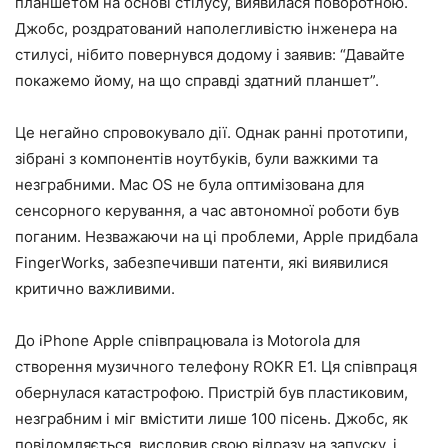
планшетом на основі стілусу, виявилася поворотною.
Джобс, роздратований наполегливістю інженера на
стилусі, нібито повернувся додому і заявив: “Давайте
покажемо йому, на що справді здатний планшет”.
Це негайно спровокувало дії. Однак ранні прототипи,
зібрані з компонентів ноутбуків, були важкими та
незграбними. Mac OS не була оптимізована для
сенсорного керування, а час автономної роботи був
поганим. Незважаючи на ці проблеми, Apple придбала
FingerWorks, забезпечивши патенти, які виявилися
критично важливими.
До iPhone Apple співпрацювала із Motorola для
створення музичного телефону ROKR E1. Ця співпраця
обернулася катастрофою. Пристрій був пластиковим,
незграбним і міг вмістити лише 100 пісень. Джобс, як
повідомляється, висловив свою відразу на запуску, і