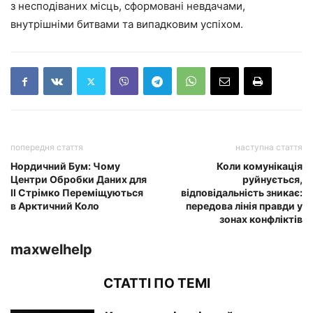
з несподіваних місць, сформовані невдачами,
внутрішніми битвами та випадковим успіхом.
попередня стаття
наступна стаття
Нордичний Бум: Чому
Коли комунікація
Центри Обробки Даних для
руйнується,
ІІ Стрімко Переміщуються
відповідальність зникає:
в Арктичний Коло
передова лінія правди у
зонах конфліктів
maxwelhelp
СТАТТІ ПО ТЕМІ