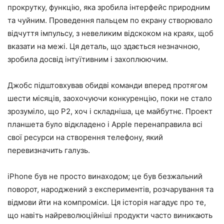
прокрутку, функцію, яка зробила інтерфейс природним
та чуйним. Проведення пальцем по екрану створювало
відчуття імпульсу, з невеликим відскоком на краях, щоб
вказати на межі. Ця деталь, що здається незначною,
зробила досвід інтуїтивним і захоплюючим.
Джобс підштовхував обидві команди вперед протягом
шести місяців, заохочуючи конкуренцію, поки не стало
зрозуміло, що P2, хоч і складніша, це майбутнє. Проект
планшета було відкладено і Apple перенаправила всі
свої ресурси на створення телефону, який
перевизначить галузь.
iPhone був не просто винаходом; це був безжальний
поворот, народжений з експериментів, розчарування та
відмови йти на компроміси. Ця історія нагадує про те,
що навіть найреволюційніші продукти часто виникають