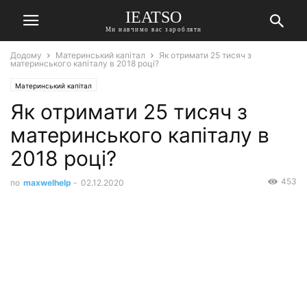
IEATSO
Ми навчимо вас заробляти
Додому
Материнський капітал
Як отримати 25 тисяч з
материнського капіталу в 2018 році?
Материнський капітал
Як отримати 25 тисяч з
материнського капіталу в
2018 році?
453
по
maxwelhelp
-
02.12.2020