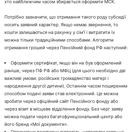
хто найближчим часом збирається оформити МСК.
Потрібно зазначити, що отримання такого роду субсидії
носить заявний характер. Якщо немає звернення, то
кошти залишаються на рахунку у сім’ї і витратити їх
можна тільки традиційними способами. Алгоритм
отримання грошей через Пенсійний фонд РФ наступний:
Оформити сертифікат, якщо він не був оформлений
раніше, через ПФ РФ або МФЦ
(для цього необхідно дві
важливі умови: російське громадянство матері і
народження другої дитини). Останнім часом поширеним
способом подачі заяви став електронний. Це можна
зробити через офіційний сайт Пенсійного фонду або
через візит в місцеве відділення фонду. Без черг заяву
можна подати через багатофункціональний центр або
його бренд «Мої документи».
Отримавши позитивну відповідь,
направити заяву на