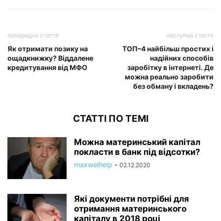
попередня стаття
наступна стаття
Як отримати позику на
ТОП–4 найбільш простих і
ощадкнижку? Віддалене
надійних способів
кредитування від МФО
заробітку в інтернеті. Де
можна реально заробити
без обману і вкладень?
СТАТТІ ПО ТЕМІ
Можна материнський капітал
покласти в банк під відсотки?
maxwelhelp
-
02.12.2020
Які документи потрібні для
отримання материнського
капіталу в 2018 році