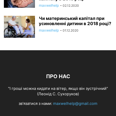
maxwelhelp
-
02.12.2020
Чи материнський капітал при
усиновленні дитини в 2018 році?
maxwelhelp
-
01.12.2020
ПРО НАС
"І гроші можна кидати на вітер, якщо він зустрічний"
(Леонід С. Сухоруков)
зв'язатися з нами:
maxwelhelp@gmail.com