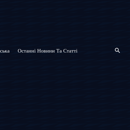
ська
Останні Новини Та Статті