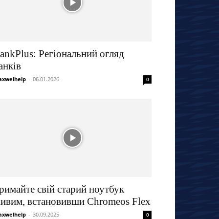
ankPlus: Регіональний огляд
анків
xwelhelp
-
06.01.2026
0
римайте свій старий ноутбук
ивим, встановивши Chromeos Flex
xwelhelp
-
30.09.2025
0