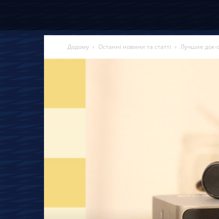
Додому
Останні новини та статті
Лучшие док-с