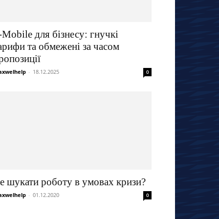
-Mobile для бізнесу: гнучкі
арифи та обмежені за часом
ропозиції
xwelhelp
-
18.12.2025
0
е шукати роботу в умовах кризи?
xwelhelp
-
01.12.2020
0