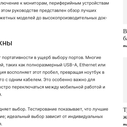
ключение к мониторам, периферийным устройствам
 этом руководстве представлен обзор лучших
юджетных моделей до высокопроизводительных док-
B
б
жны
ma
 портативности в ущерб выбору портов. Многие
, таких как полноразмерный USB-A, Ethernet или
ия восполняет этот пробел, превращая ноутбук в
о с одним кабелем. Это особенно важно для
ыстро переключаться между мобильной работой и
.
дняет выбор. Тестирование показывает, что лучшие
Т
ж
ие; идеальный выбор зависит от индивидуальных
.
ma