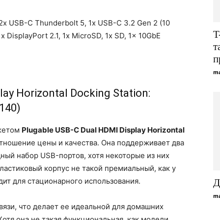
 2x USB-C Thunderbolt 5, 1x USB-C 3.2 Gen 2 (10
T
1x DisplayPort 2.1, 1x MicroSD, 1x SD, 1x 10GbE
т
п
ma
ay Horizontal Docking Station:
140)
джетом
Plugable USB-C Dual HDMI Display Horizontal
тношение цены и качества. Она поддерживает два
ный набор USB-портов, хотя некоторые из них
ластиковый корпус не такой премиальный, как у
дит для стационарного использования.
Д
ma
вязи, что делает ее идеальной для домашних
Хотя она не такая функциональная, как модели