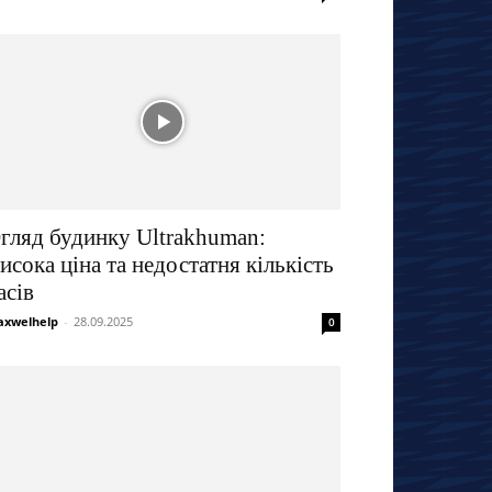
гляд будинку Ultrakhuman:
исока ціна та недостатня кількість
асів
xwelhelp
-
28.09.2025
0