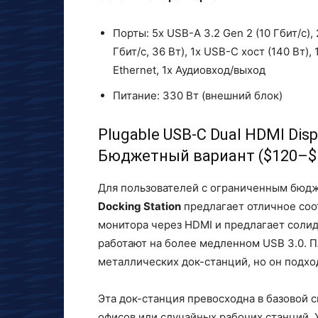
Порты: 5x USB-A 3.2 Gen 2 (10 Гбит/с),
Гбит/с, 36 Вт), 1x USB-C хост (140 Вт), 
Ethernet, 1x Аудиовход/выход
Питание: 330 Вт (внешний блок)
Plugable USB-C Dual HDMI Displ
Бюджетный вариант ($120–$
Для пользователей с ограниченным бю
Docking Station
предлагает отличное соо
монитора через HDMI и предлагает солид
работают на более медленном USB 3.0. П
металлических док-станций, но он подхо
Эта док-станция превосходна в базовой с
офисов или случайных рабочих станций. 