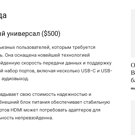
да
ый универсал ($500)
ьезных пользователей, которым требуется
ть. Она оснащена новейшей технологией
ойденную скорость передачи данных и поддержку
О
й набор портов, включая несколько USB-C и USB-
В
м аудиовыход.
б
ma
равдывает свою стоимость надежностью и
Внешний блок питания обеспечивает стабильную
ортов HDMI может потребовать адаптеров для
ьность непревзойденна.