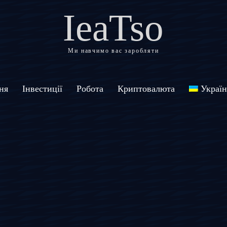
IeaTso
Ми навчимо вас заробляти
ня
Інвестиції
Робота
Криптовалюта
Україн