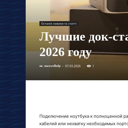
Останні новини та статті
Лучшие док-ста
2026 году
07.03.2026
1
по
maxwelhelp
-
Подключение ноутбука к полноценной ра
кабелей или нехватку необходимых порто