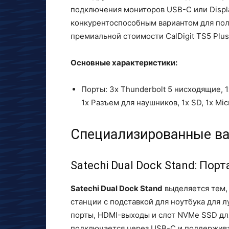
подключения мониторов USB-C или Displa
конкурентоспособным вариантом для поль
премиальной стоимости CalDigit TS5 Plus
Основные характеристики:
Порты: 3x Thunderbolt 5 нисходящие, 1x
1x Разъем для наушников, 1x SD, 1x Mic
Специализированные в
Satechi Dual Dock Stand: Пор
Satechi Dual Dock Stand
выделяется тем, 
станции с подставкой для ноутбука для 
порты, HDMI-выходы и слот NVMe SSD дл
подключается через USB-C и поддержива