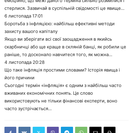
емоційно, що межі даного терміна сильно розмилися і
стерлися. Зазвичай в суспільній свідомості це явище…
6 листопада
17:01
Боротьба з інфляцією: найбільш ефективні методи
захисту вашого капіталу
Якщо ви зберігати всі свої заощадження в якийсь
скарбничці або ще краще в скляній банці, як робили це
раніше, то досконало навчитеся того, як можна…
4 листопада
20:28
Що таке інфляція простими словами? Історія явища і
його причини
Сьогодні термін «інфляція» є одним з найбільш часто
вживаних економічних понять. Це слово
використовують не тільки фінансові експерти, воно
часто зустрічається…