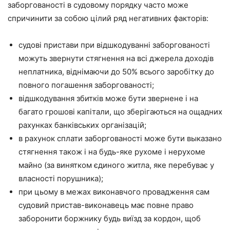
заборгованості в судовому порядку часто може
спричинити за собою цілий ряд негативних факторів:
судові пристави при відшкодуванні заборгованості
можуть звернути стягнення на всі джерела доходів
неплатника, віднімаючи до 50% всього заробітку до
повного погашення заборгованості;
відшкодування збитків може бути звернене і на
багато грошові капітали, що зберігаються на ощадних
рахунках банківських організацій;
в рахунок сплати заборгованості може бути выказано
стягнення також і на будь-яке рухоме і нерухоме
майно (за винятком єдиного житла, яке перебуває у
власності порушника);
при цьому в межах виконавчого провадження сам
судовий пристав-виконавець має повне право
заборонити боржнику будь виїзд за кордон, щоб