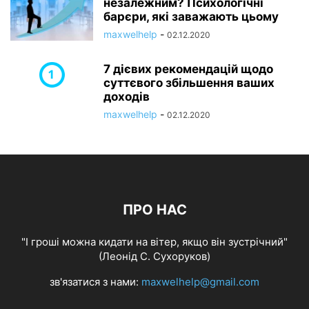
незалежним? Психологічні
барєри, які заважають цьому
maxwelhelp
-
02.12.2020
7 дієвих рекомендацій щодо
суттєвого збільшення ваших
доходів
maxwelhelp
-
02.12.2020
ПРО НАС
"І гроші можна кидати на вітер, якщо він зустрічний"
(Леонід С. Сухоруков)
зв'язатися з нами:
maxwelhelp@gmail.com