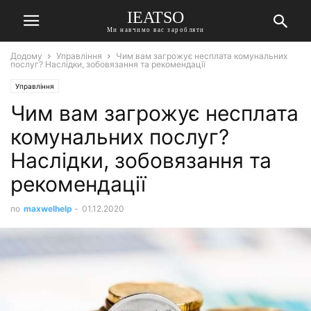
IEATSO
Ми навчимо вас заробляти
Додому
Управління
Чим вам загрожує несплата комунальних
послуг? Наслідки, зобовязання та рекомендації
Управління
Чим вам загрожує несплата
комунальних послуг?
Наслідки, зобовязання та
рекомендації
по
maxwelhelp
-
01.12.2020