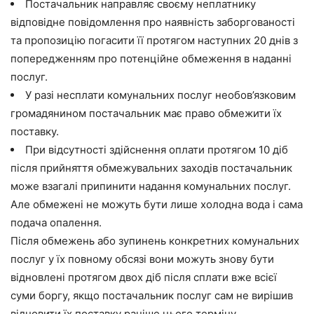
Постачальник направляє своєму неплатнику
відповідне повідомлення про наявність заборгованості
та пропозицію погасити її протягом наступних 20 днів з
попередженням про потенційне обмеження в наданні
послуг.
У разі несплати комунальних послуг необов’язковим
громадянином постачальник має право обмежити їх
поставку.
При відсутності здійснення оплати протягом 10 діб
після прийняття обмежувальних заходів постачальник
може взагалі припинити надання комунальних послуг.
Але обмежені не можуть бути лише холодна вода і сама
подача опалення.
Після обмежень або зупинень конкретних комунальних
послуг у їх повному обсязі вони можуть знову бути
відновлені протягом двох діб після сплати вже всієї
суми боргу, якщо постачальник послуг сам не вирішив
відновити їх поставку раніше цього терміну.