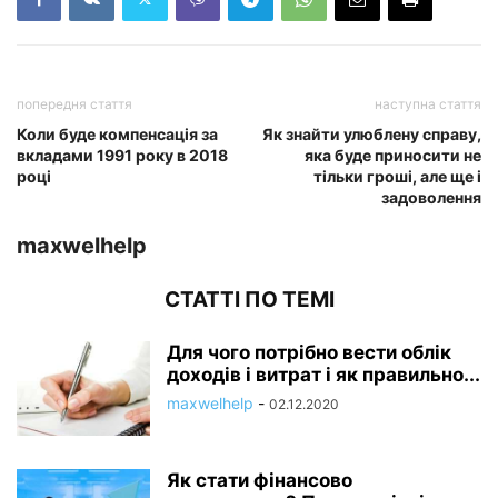
попередня стаття
наступна стаття
Коли буде компенсація за
Як знайти улюблену справу,
вкладами 1991 року в 2018
яка буде приносити не
році
тільки гроші, але ще і
задоволення
maxwelhelp
СТАТТІ ПО ТЕМІ
Для чого потрібно вести облік
доходів і витрат і як правильно...
maxwelhelp
-
02.12.2020
Як стати фінансово