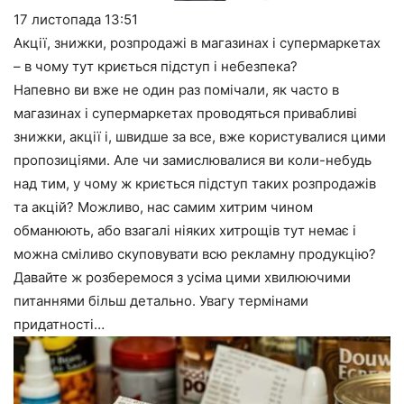
17 листопада
13:51
Акції, знижки, розпродажі в магазинах і супермаркетах
– в чому тут криється підступ і небезпека?
Напевно ви вже не один раз помічали, як часто в
магазинах і супермаркетах проводяться привабливі
знижки, акції і, швидше за все, вже користувалися цими
пропозиціями. Але чи замислювалися ви коли-небудь
над тим, у чому ж криється підступ таких розпродажів
та акцій? Можливо, нас самим хитрим чином
обманюють, або взагалі ніяких хитрощів тут немає і
можна сміливо скуповувати всю рекламну продукцію?
Давайте ж розберемося з усіма цими хвилюючими
питаннями більш детально. Увагу термінами
придатності…