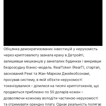
Обіцянка демократизованих інвестицій у нерухомість
через криптовалюту зазнала краху в Детройті,
залишивши мешканців у занепалих будинках і викривши
безрозсудну бізнес-модель. RealToken (RealT), стартап,
заснований Ремі та Жан-Марком Джейкобсонамі,
просував систему, в якій об’єкти нерухомості
токенізувалися – ділилися на тисячі криптотокенів, що
продаються приблизно по 50 доларів кожен –
дозволяючи кожному володіти частиною нерухомості
та отримувати орендну плату. Однак реальність полягає