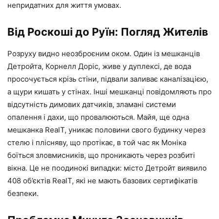
непридатних для життя умовах.
Від Роскоші до Руїн: Погляд Жителів
Розруху видно неозброєним оком. Один із мешканців
Детройта, Корнелл Доріс, живе у дуплексі, де вода
просочується крізь стіни, підвали заливає каналізацією,
а щури кишать у стінах. Інші мешканці повідомляють про
відсутність димових датчиків, зламані системи
опалення і дахи, що провалюються. Майя, ще одна
мешканка RealT, уникає половини свого будинку через
стелю і плісняву, що протікає, в той час як Моніка
боїться зловмисників, що проникають через розбиті
вікна. Це не поодинокі випадки: місто Детройт виявило
408 об’єктів RealT, які не мають базових сертифікатів
безпеки.