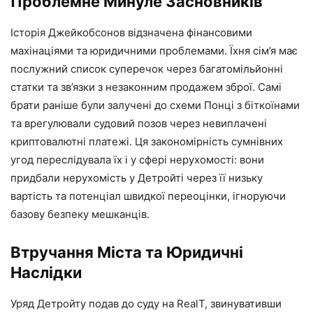
Проблемне Минуле Засновників
Історія Джейкобсонов відзначена фінансовими
махінаціями та юридичними проблемами. Їхня сім’я має
послужний список суперечок через багатомільйонні
статки та зв’язки з незаконним продажем зброї. Самі
брати раніше були залучені до схеми Понці з біткоїнами
та врегулювали судовий позов через невиплачені
криптовалютні платежі. Ця закономірність сумнівних
угод переслідувала їх і у сфері нерухомості: вони
придбали нерухомість у Детройті через її низьку
вартість та потенціал швидкої переоцінки, ігноруючи
базову безпеку мешканців.
Втручання Міста та Юридичні
Наслідки
Уряд Детройту подав до суду на RealT, звинувативши