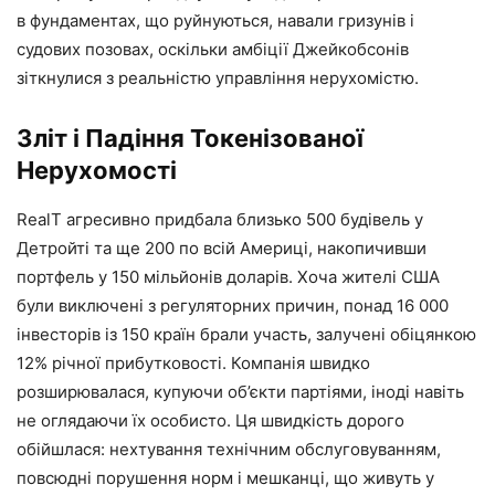
в фундаментах, що руйнуються, навали гризунів і
судових позовах, оскільки амбіції Джейкобсонів
зіткнулися з реальністю управління нерухомістю.
Зліт і Падіння Токенізованої
Нерухомості
RealT агресивно придбала близько 500 будівель у
Детройті та ще 200 по всій Америці, накопичивши
портфель у 150 мільйонів доларів. Хоча жителі США
були виключені з регуляторних причин, понад 16 000
інвесторів із 150 країн брали участь, залучені обіцянкою
12% річної прибутковості. Компанія швидко
розширювалася, купуючи об’єкти партіями, іноді навіть
не оглядаючи їх особисто. Ця швидкість дорого
обійшлася: нехтування технічним обслуговуванням,
повсюдні порушення норм і мешканці, що живуть у