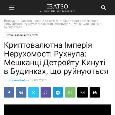
IEATSO
Ми навчимо вас заробляти
Додому
Останні новини та статті
Криптовалютна Імперія
Нерухомості Рухнула: Мешканці Детройту Кинуті в Будинках, що
руйнуються
Останні новини та статті
Криптовалютна Імперія
Нерухомості Рухнула:
Мешканці Детройту Кинуті
в Будинках, що руйнуються
по
maxwelhelp
-
17.03.2026