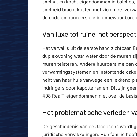
snel uit en kocht eigendommen in batches,
snelheid bracht kosten met zich mee: verw
de code en huurders die in onbewoonbare 
Van luxe tot ruïne: het perspec
Het verval is uit de eerste hand zichtbaar. E
duplexwoning waar water door de muren sijp
muren teisteren. Andere huurders melden 
verwarmingssystemen en instortende daken
helft van haar huis vanwege een lekkend pl
indringers door kapotte ramen. Dit zijn gee
408 RealT-eigendommen niet over de basisv
Het problematische verleden va
De geschiedenis van de Jacobsons wordt g
juridische verwikkelingen. Hun familie heef