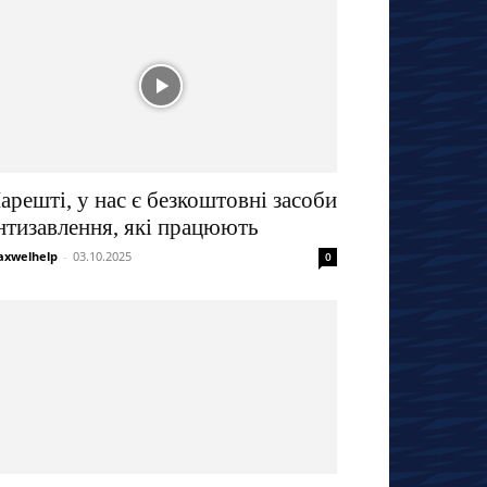
арешті, у нас є безкоштовні засоби
нтизавлення, які працюють
xwelhelp
-
03.10.2025
0