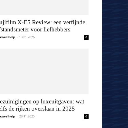
ujifilm X-E5 Review: een verfijnde
fstandsmeter voor liefhebbers
xwelhelp
-
13.01.2026
0
ezuinigingen op luxeuitgaven: wat
elfs de rijken overslaan in 2025
xwelhelp
-
28.11.2025
0