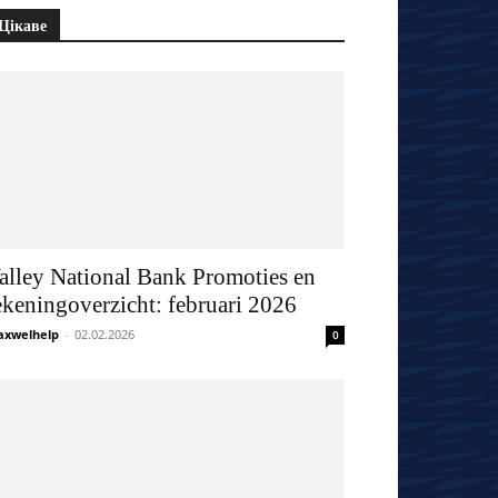
Цікаве
alley National Bank Promoties en
ekeningoverzicht: februari 2026
xwelhelp
-
02.02.2026
0