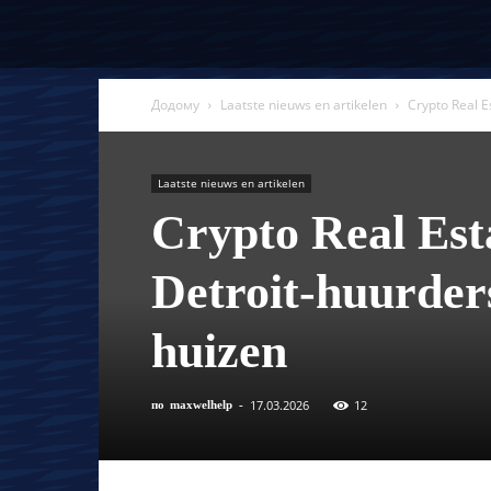
Додому
Laatste nieuws en artikelen
Crypto Real E
Laatste nieuws en artikelen
Crypto Real Esta
Detroit-huurders
huizen
17.03.2026
12
по
maxwelhelp
-