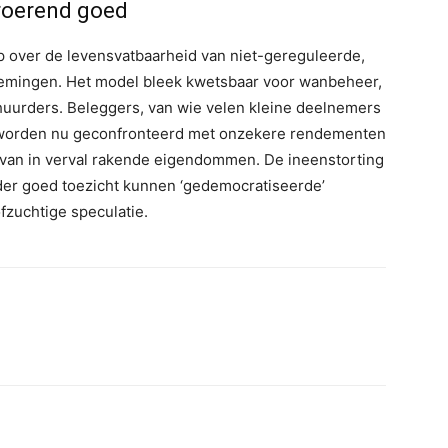
roerend goed
p over de levensvatbaarheid van niet-gereguleerde,
emingen. Het model bleek kwetsbaar voor wanbeheer,
huurders. Beleggers, van wie velen kleine deelnemers
n, worden nu geconfronteerd met onzekere rendementen
n van in verval rakende eigendommen. De ineenstorting
nder goed toezicht kunnen ‘gedemocratiseerde’
fzuchtige speculatie.