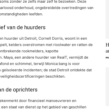
 soms zonder ze zelfs maar zelf te bezoeken. Deze
aarloosd onderhoud, ongebreidelde overtredingen van
omstandigheden leefden.
tief van de huurders
en huurder uit Detroit, Cornell Dorris, woont in een
Н
elt, kelders overstromen met rioolwater en ratten de
а
ontbrekende rookmelders, kapotte
. Maya, een andere huurder van RealT, vermijdt de
ma
afond en schimmel, terwijl Monica bang is voor
n geïsoleerde incidenten; de stad Detroit ontdekte dat
eiligheidscertificeringen beschikten.
n de oprichters
ekenmerkt door financieel manoeuvreren en
t een staat van dienst op het gebied van geschillen