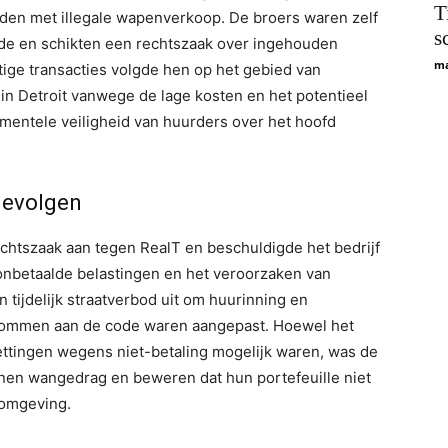
T
nden met illegale wapenverkoop. De broers waren zelf
s
ude en schikten een rechtszaak over ingehouden
ma
htige transacties volgde hen op het gebied van
 Detroit vanwege de lage kosten en het potentieel
amentele veiligheid van huurders over het hoofd
 gevolgen
chtszaak aan tegen RealT en beschuldigde het bedrijf
nbetaalde belastingen en het veroorzaken van
 tijdelijk straatverbod uit om huurinning en
ndommen aan de code waren aangepast. Hoewel het
ettingen wegens niet-betaling mogelijk waren, was de
nen wangedrag en beweren dat hun portefeuille niet
 omgeving.