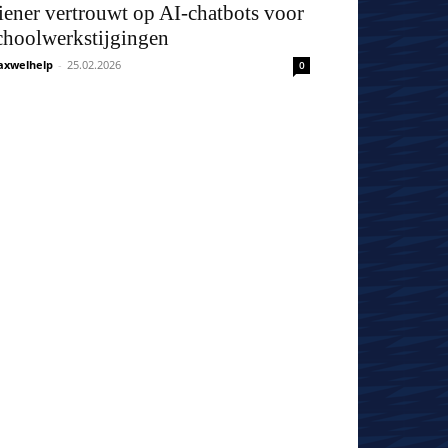
iener vertrouwt op AI-chatbots voor
choolwerkstijgingen
xwelhelp
-
25.02.2026
0