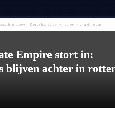
state Empire stort in: Detroit-huurders blijven achter in rottende huizen
te Empire stort in:
 blijven achter in rotte