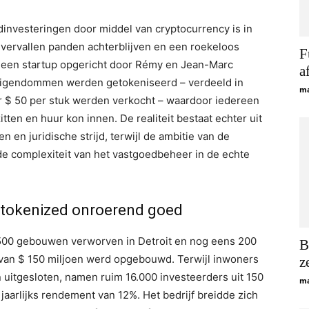
investeringen door middel van cryptocurrency is in
 vervallen panden achterblijven en een roekeloos
F
, een startup opgericht door Rémy en Jean-Marc
a
eigendommen werden getokeniseerd – verdeeld in
ma
 $ 50 per stuk werden verkocht – waardoor iedereen
ten en huur kon innen. De realiteit bestaat echter uit
en juridische strijd, terwijl de ambitie van de
de complexiteit van het vastgoedbeheer in de echte
tokenized onroerend goed
 500 gebouwen verworven in Detroit en nog eens 200
B
 van $ 150 miljoen werd opgebouwd. Terwijl inwoners
z
itgesloten, namen ruim 16.000 investeerders uit 150
ma
 jaarlijks rendement van 12%. Het bedrijf breidde zich