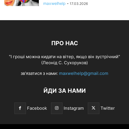
maxwelhelp
-
17.03.2026
ПРО НАС
"І гроші можна кидати на вітер, якщо він зустрічний"
(Леонід С. Сухоруков)
зв'язатися з нами:
maxwelhelp@gmail.com
ЙДИ ЗА НАМИ
Facebook
Instagram
Twitter