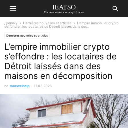
IEATSO
Ми навчимо вас заробляти
Додому
Dernières nouvelles et articles
L’empire immobilier crypto
s’effondre : les locataires de Détroit laissés dans des...
Dernières nouvelles et articles
L’empire immobilier crypto
s’effondre : les locataires de
Détroit laissés dans des
maisons en décomposition
по
maxwelhelp
-
17.03.2026