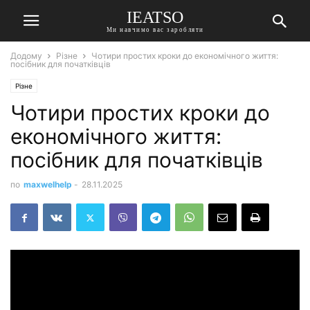
IEATSO
Ми навчимо вас заробляти
Додому
Різне
Чотири простих кроки до економічного життя:
посібник для початківців
Різне
Чотири простих кроки до
економічного життя:
посібник для початківців
по
maxwelhelp
-
28.11.2025