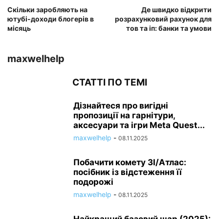
Скільки заробляють на
Де швидко відкрити
ютубі-доходи блогерів в
розрахунковий рахунок для
місяць
тов та іп: банки та умови
maxwelhelp
СТАТТІ ПО ТЕМІ
Дізнайтеся про вигідні
пропозиції на гарнітури,
аксесуари та ігри Meta Quest...
maxwelhelp
-
08.11.2025
Побачити комету 3I/Атлас:
посібник із відстеження її
подорожі
maxwelhelp
-
08.11.2025