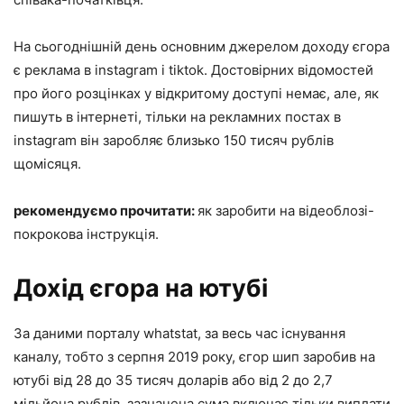
На сьогоднішній день основним джерелом доходу єгора
є реклама в instagram і tiktok. Достовірних відомостей
про його розцінках у відкритому доступі немає, але, як
пишуть в інтернеті, тільки на рекламних постах в
instagram він заробляє близько 150 тисяч рублів
щомісяця.
рекомендуємо прочитати:
як заробити на відеоблозі-
покрокова інструкція.
Дохід єгора на ютубі
За даними порталу whatstat, за весь час існування
каналу, тобто з серпня 2019 року, єгор шип заробив на
ютубі від 28 до 35 тисяч доларів або від 2 до 2,7
мільйона рублів. зазначена сума включає тільки виплати