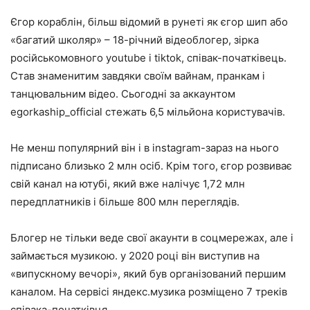
Єгор кораблін, більш відомий в рунеті як єгор шип або
«багатий школяр» – 18-річний відеоблогер, зірка
російськомовного youtube і tiktok, співак-початківець.
Став знаменитим завдяки своїм вайнам, пранкам і
танцювальним відео. Сьогодні за аккаунтом
egorkaship_official стежать 6,5 мільйона користувачів.
Не менш популярний він і в instagram-зараз на нього
підписано близько 2 млн осіб. Крім того, єгор розвиває
свій канал на ютубі, який вже налічує 1,72 млн
передплатників і більше 800 млн переглядів.
Блогер не тільки веде свої акаунти в соцмережах, але і
займається музикою. у 2020 році він виступив на
«випускному вечорі», який був організований першим
каналом. На сервісі яндекс.музика розміщено 7 треків
співака-початківця.