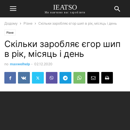
IEATSO
Ми навчимо вас заробляти
Додому
Різне
Скільки заробляє єгор шип в рік, місяць і день
Різне
Скільки заробляє єгор шип
в рік, місяць і день
по
maxwelhelp
-
02.12.2020