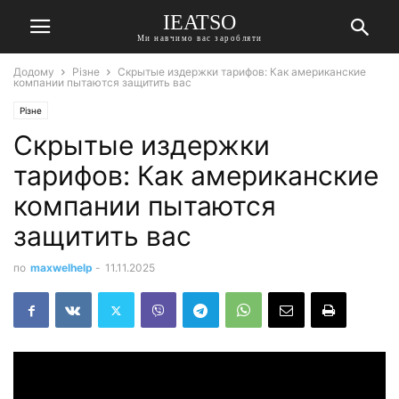
IEATSO
Ми навчимо вас заробляти
Додому
Різне
Скрытые издержки тарифов: Как американские
компании пытаются защитить вас
Різне
Скрытые издержки
тарифов: Как американские
компании пытаются
защитить вас
по
maxwelhelp
-
11.11.2025