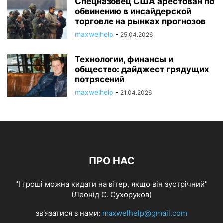
Спецназовец США арестован по
обвинению в инсайдерской
торговле на рынках прогнозов
maxwelhelp
-
25.04.2026
Технологии, финансы и
общество: дайджест грядущих
потрясений
maxwelhelp
-
21.04.2026
ПРО НАС
"І гроші можна кидати на вітер, якщо він зустрічний"
(Леонід С. Сухоруков)
зв'язатися з нами:
maxwelhelp@gmail.com