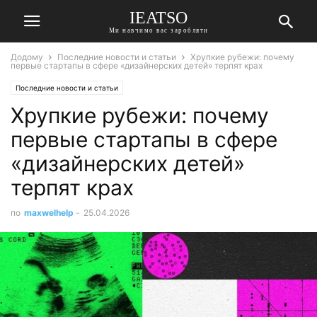
IEATSO
Ми навчимо вас заробляти
Додому
Последние новости и статьи
Хрупкие рубежи: почему
первые стартапы в сфере «дизайнерских детей» терпят крах
Последние новости и статьи
Хрупкие рубежи: почему
первые стартапы в сфере
«дизайнерских детей»
терпят крах
по
maxwelhelp
-
25.04.2026