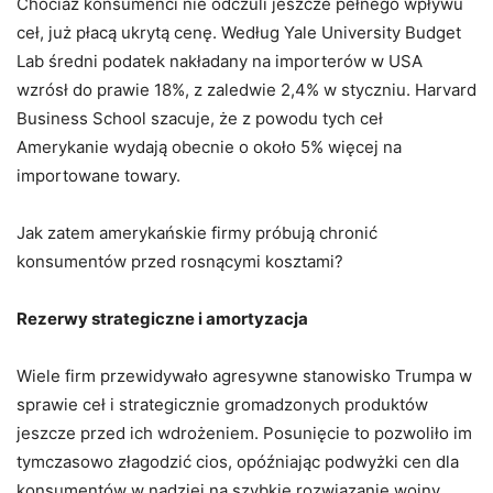
Chociaż konsumenci nie odczuli jeszcze pełnego wpływu
ceł, już płacą ukrytą cenę. Według Yale University Budget
Lab średni podatek nakładany na importerów w USA
wzrósł do prawie 18%, z zaledwie 2,4% w styczniu. Harvard
Business School szacuje, że z powodu tych ceł
Amerykanie wydają obecnie o około 5% więcej na
importowane towary.
Jak zatem amerykańskie firmy próbują chronić
konsumentów przed rosnącymi kosztami?
Rezerwy strategiczne i amortyzacja
Wiele firm przewidywało agresywne stanowisko Trumpa w
sprawie ceł i strategicznie gromadzonych produktów
jeszcze przed ich wdrożeniem. Posunięcie to pozwoliło im
tymczasowo złagodzić cios, opóźniając podwyżki cen dla
konsumentów w nadziei na szybkie rozwiązanie wojny