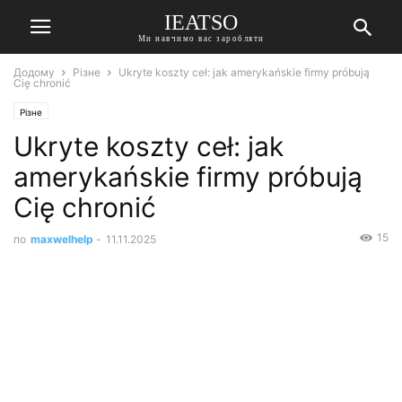
IEATSO
Ми навчимо вас заробляти
Додому
Різне
Ukryte koszty ceł: jak amerykańskie firmy próbują
Cię chronić
Різне
Ukryte koszty ceł: jak
amerykańskie firmy próbują
Cię chronić
15
по
maxwelhelp
-
11.11.2025