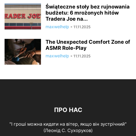
Świąteczne stoły bez rujnowania
budżetu: 6 mrożonych hitów
Tradera Joe na...
maxwelhelp
-
11.11.2025
The Unexpected Comfort Zone of
ASMR Role-Play
maxwelhelp
-
11.11.2025
ПРО НАС
"І гроші можна кидати на вітер, якщо він зустрічний"
(Леонід С. Сухоруков)