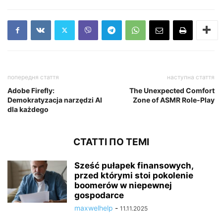
попередня стаття
наступна стаття
Adobe Firefly:
The Unexpected Comfort
Demokratyzacja narzędzi AI
Zone of ASMR Role-Play
dla każdego
СТАТТІ ПО ТЕМІ
Sześć pułapek finansowych,
przed którymi stoi pokolenie
boomerów w niepewnej
gospodarce
maxwelhelp
-
11.11.2025