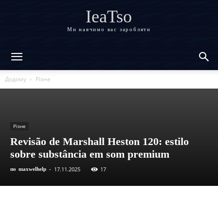
IeaTso
Ми навчимо вас заробляти
Додому
Різне
Різне
Revisão de Marshall Heston 120: estilo
sobre substância em som premium
17.11.2025
17
по
maxwelhelp
-