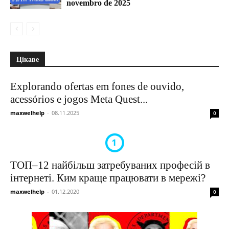
novembro de 2025
Цікаве
Explorando ofertas em fones de ouvido,
acessórios e jogos Meta Quest...
maxwelhelp
-
08.11.2025
0
ТОП–12 найбільш затребуваних професій в
інтернеті. Ким краще працювати в мережі?
maxwelhelp
-
01.12.2020
0