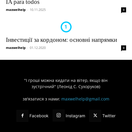
IA para todos
maxwelhelp
-
10.11.2025
0
Інвестиції за кордоном: основні напрямки
maxwelhelp
-
01.12.2020
0
"І гроші можна кидати на вітер, якщо він
зустрічний" (Леонід С. Сухоруков)
зв'язатися з нами:
maxwelhelp@gmail.com
Facebook
Instagram
Twitter