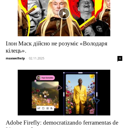
Ілон Маск дійсно не розуміє «Володаря
кілець».
maxwelhelp
-
02.11.2025
0
Adobe Firefly: democratizando ferramentas de