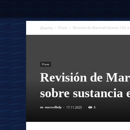
Додому
Різне
Revisión de Marshall Heston 120: e
Різне
Revisión de Mars
sobre sustancia
17.11.2025
8
по
maxwelhelp
-