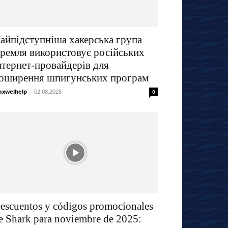
айпідступніша хакерська група
ремля використовує російських
нтернет-провайдерів для
оширення шпигунських програм
xwelhelp
-
02.08.2025
0
escuentos y códigos promocionales
e Shark para noviembre de 2025: