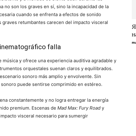
 no son los graves en sí, sino la incapacidad de la
ecesaria cuando se enfrenta a efectos de sonido
os graves retumbantes carecen del impacto visceral
Я
н
ma
cinematográfico falla
e música y ofrece una experiencia auditiva agradable y
instrumentos orquestales suenan claros y equilibrados.
 escenario sonoro más amplio y envolvente. Sin
o sonoro puede sentirse comprimido en estéreo.
rena constantemente y no logra entregar la energía
onido premium. Escenas de
Mad Max: Fury Road
y
impacto visceral necesario para sumergir