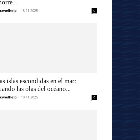
horre...
xwelhelp
-
18.11.2025
0
as islas escondidas en el mar:
uando las olas del océano...
xwelhelp
-
10.11.2025
0