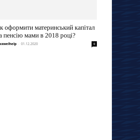
к оформити материнський капітал
а пенсію мами в 2018 році?
xwelhelp
-
01.12.2020
0