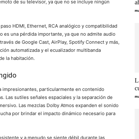
a
remoto de su televisor, ya que no se incluye ningún
ma
 paso HDMI, Ethernet, RCA analógico y compatibilidad
no es una pérdida importante, ya que no admite audio
 través de Google Cast, AirPlay, Spotify Connect y más,
ación automatizada y el ecualizador multibanda
e la habitación.
ingido
L
c
ra impresionantes, particularmente en contenido
ma
 Las sutiles señales espaciales y la separación de
mersivo. Las mezclas Dolby Atmos expanden el sonido
 lucha por brindar el impacto dinámico necesario para
sistente y a menudo se siente débil durante las