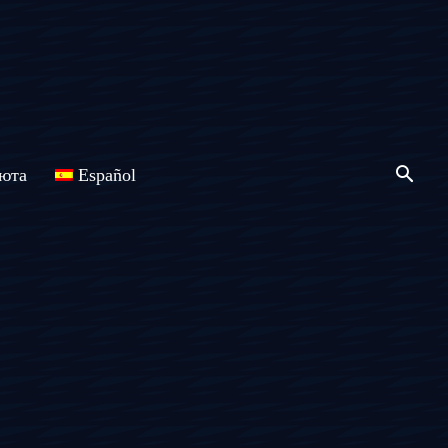
юта
Español