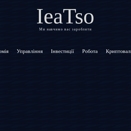
IeaTso
Ми навчимо вас заробляти
омія
Управління
Інвестиції
Робота
Криптовал