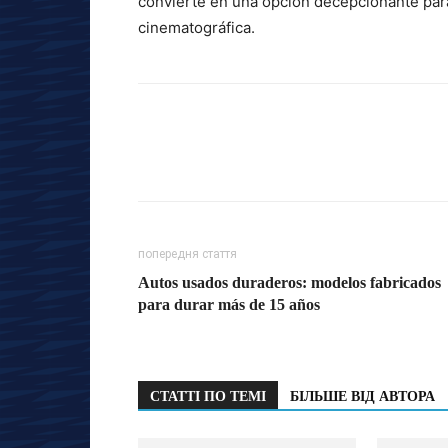
convierte en una opción decepcionante pa
cinematográfica.
попередня стаття
Autos usados duraderos: modelos fabricados
para durar más de 15 años
СТАТТІ ПО ТЕМІ
БІЛЬШЕ ВІД АВТОРА