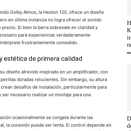
onido Dolby Atmos, la Heston 120, ofrece un diseño
ro en última instancia no logra ofrecer el sonido
Н
precio. Si bien la barra sobresale en claridad y
К
necesario para experiencias verdaderamente
і
n intérprete frustrantemente comedido.
п
ma
 estética de primera calidad
su diseño atrevido inspirado en un amplificador, con
s y perillas doradas relucientes. Sin embargo, su altura
crean desafíos de instalación, particularmente para
 ser necesario realizar un montaje para una
icación ocasionalmente se congela durante las
D
ral, la conexión puede ser lenta. El control depende en
d