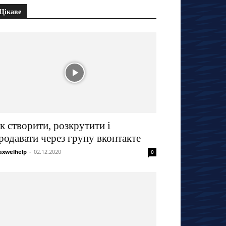
Цікаве
к створити, розкрутити і
родавати через групу вконтакте
xwelhelp
-
02.12.2020
0