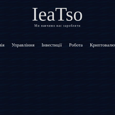
IeaTso
Ми навчимо вас заробляти
ія
Управління
Інвестиції
Робота
Криптовалю