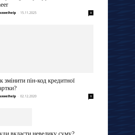
eer
xwelhelp
-
15.11.2025
0
к змінити пін-код кредитної
артки?
xwelhelp
-
02.12.2020
0
уди вкласти невелику суму?