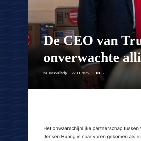
Різне
De CEO van Tru
onverwachte alli
22.11.2025
5
по
maxwelhelp
-
Het onwaarschijnlijke partnerschap tussen
Jensen Huang is naar voren gekomen als een