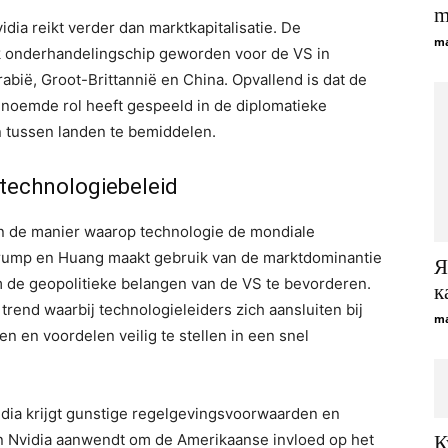
m
dia reikt verder dan marktkapitalisatie. De
ma
ijk onderhandelingschip geworden voor de VS in
bië, Groot-Brittannië en China. Opvallend is dat de
enoemde rol heeft gespeeld in de diplomatieke
n tussen landen te bemiddelen.
 technologiebeleid
 in de manier waarop technologie de mondiale
Trump en Huang maakt gebruik van de marktdominantie
Я
m de geopolitieke belangen van de VS te bevorderen.
к
rend waarbij technologieleiders zich aansluiten bij
ma
en en voordelen veilig te stellen in een snel
vidia krijgt gunstige regelgevingsvoorwaarden en
van Nvidia aanwendt om de Amerikaanse invloed op het
К