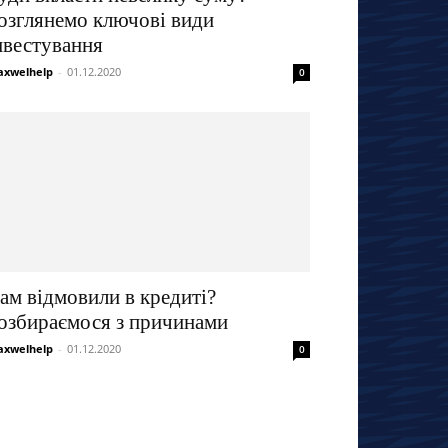
озглянемо ключові види
нвестування
xwelhelp
-
01.12.2020
0
ам відмовили в кредиті?
озбираємося з причинами
xwelhelp
-
01.12.2020
0