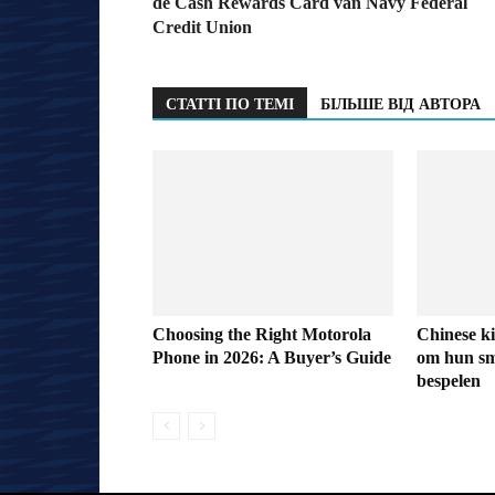
de Cash Rewards Card van Navy Federal
Credit Union
СТАТТІ ПО ТЕМІ
БІЛЬШЕ ВІД АВТОРА
Choosing the Right Motorola
Chinese k
Phone in 2026: A Buyer’s Guide
om hun sm
bespelen