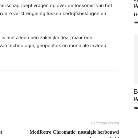
rtnerschap roept vragen op over de toekomst van het
Р
і
erdere verstrengeling tussen bedrijfsbelangen en
ma
is niet alleen een zakelijke deal, maar een
van technologie, geopolitiek en mondiale invloed
В
Р
ma
наступна стаття
et
ModRetro Chromatic: nostalgie herbouwd