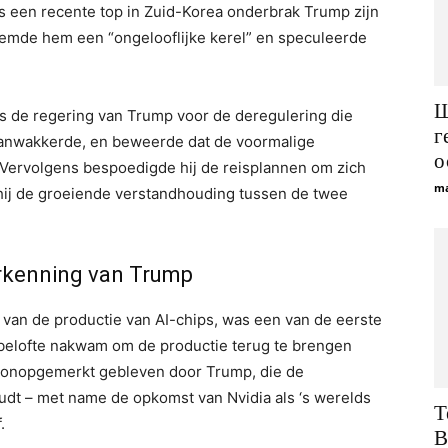
s een recente top in Zuid-Korea onderbrak Trump zijn
mde hem een ​​“ongelooflijke kerel” en speculeerde
Ш
 de regering van Trump voor de deregulering die
г
 aanwakkerde, en beweerde dat de voormalige
о
. Vervolgens bespoedigde hij de reisplannen om zich
ma
 hij de groeiende verstandhouding tussen de twee
erkenning van Trump
 van de productie van AI-chips, was een van de eerste
 belofte nakwam om de productie terug te brengen
t onopgemerkt gebleven door Trump, die de
udt – met name de opkomst van Nvidia als ‘s werelds
T
.
B