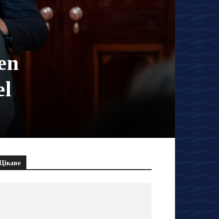
en
el
Цікаве