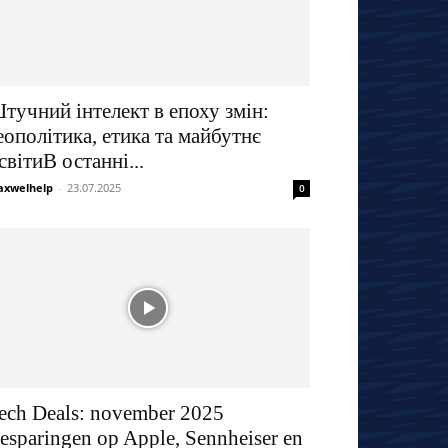
тучний інтелект в епоху змін:
еополітика, етика та майбутнє
світиВ останні...
xwelhelp
-
23.07.2025
0
ech Deals: november 2025
esparingen op Apple, Sennheiser en