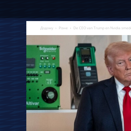
Додому
Різне
De CEO van Trump en Nvidia smeden