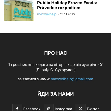
Publix Holiday Frozen Foods:
Průvodce rozpočtem
maxwelhelp
-
24.11.2025
ПРО НАС
"І гроші можна кидати на вітер, якщо він зустрічний"
(Леонід С. Сухоруков)
зв'язатися з нами:
maxwelhelp@gmail.com
ЙДИ ЗА НАМИ
Facebook
Instagram
Twitter