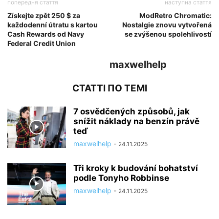
попередня стаття
наступна стаття
Získejte zpět 250 $ za
ModRetro Chromatic:
každodenní útratu s kartou
Nostalgie znovu vytvořená
Cash Rewards od Navy
se zvýšenou spolehlivostí
Federal Credit Union
maxwelhelp
СТАТТІ ПО ТЕМІ
7 osvědčených způsobů, jak
snížit náklady na benzín právě
teď
maxwelhelp
-
24.11.2025
Tři kroky k budování bohatství
podle Tonyho Robbinse
maxwelhelp
-
24.11.2025