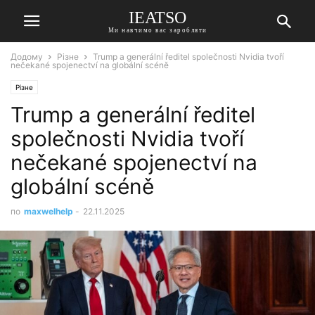
IEATSO
Ми навчимо вас заробляти
Додому
Різне
Trump a generální ředitel společnosti Nvidia tvoří
nečekané spojenectví na globální scéně
Різне
Trump a generální ředitel
společnosti Nvidia tvoří
nečekané spojenectví na
globální scéně
по
maxwelhelp
-
22.11.2025