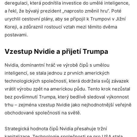
deregulaci, která podnítila investice do umělé inteligence,
a řekl, že bývalý prezident „naprosto změnil hru“. Poté
urychlil cestovní plány, aby se připojil k Trumpovi v Jižní
Koreji, a zdůraznil rostoucí vztah mezi těmito dvěma
postavami.
Vzestup Nvidie a přijetí Trumpa
Nvidia, dominantní hráč ve výrobě čipů s umělou
inteligencí, se stala jednou z prvních amerických
technologických společností, která dodržela svůj závazek
vrátit výrobu zpět na americkou půdu. Tento krok nezůstal
bez povšimnutí Trumpa, který bedlivě sledoval výkonnost
trhu – zejména vzestup Nvidie jako nejhodnotnější veřejně
obchodované společnosti na světě.
Strategická hodnota čipů Nvidia přesahuje tržní
kapitalizace. Technologie společnosti se pro USA stala