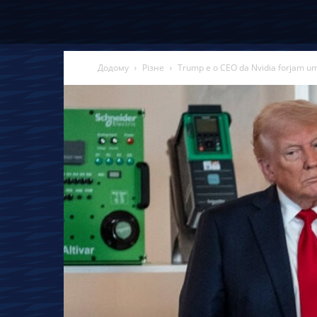
Додому
Різне
Trump e o CEO da Nvidia forjam uma