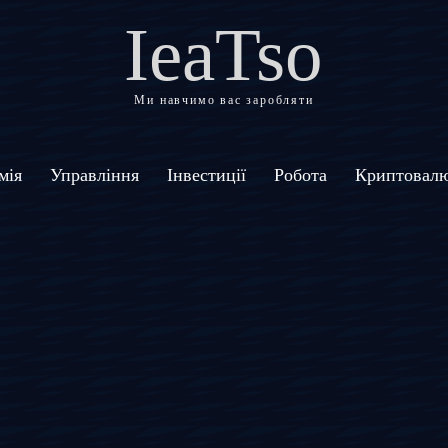
IeaTso
Ми навчимо вас заробляти
мія
Управління
Інвестиції
Робота
Криптовал