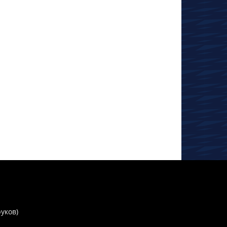
руков)