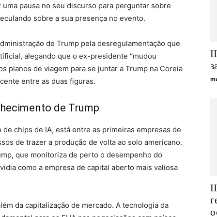
z uma pausa no seu discurso para perguntar sobre
peculando sobre a sua presença no evento.
 administração de Trump pela desregulamentação que
Щ
tificial, alegando que o ex-presidente “mudou
з
os planos de viagem para se juntar a Trump na Coreia
ma
ente entre as duas figuras.
onhecimento de Trump
 de chips de IA, está entre as primeiras empresas de
os de trazer a produção de volta ao solo americano.
ump, que monitoriza de perto o desempenho do
idia como a empresa de capital aberto mais valiosa
Ш
г
 além da capitalização de mercado. A tecnologia da
о