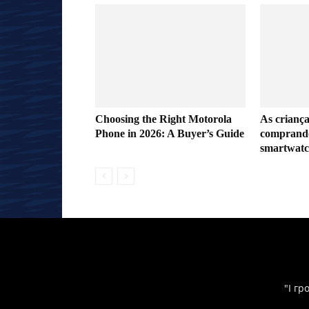
Choosing the Right Motorola
As criança
Phone in 2026: A Buyer’s Guide
comprando
smartwatc
"І гр