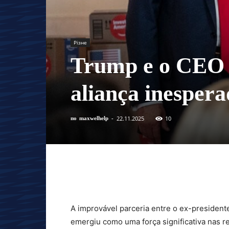
Різне
Trump e o CEO 
aliança inespera
22.11.2025
10
по
maxwelhelp
-
A improvável parceria entre o ex-presiden
emergiu como uma força significativa nas re