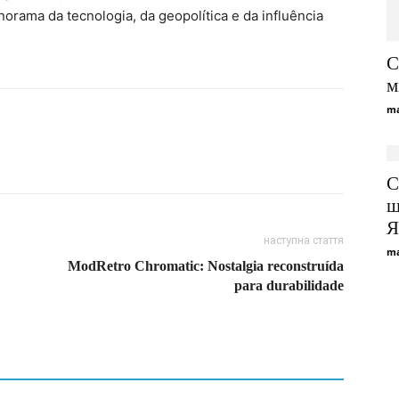
orama da tecnologia, da geopolítica e da influência
С
м
ma
С
щ
Я
наступна стаття
ma
ModRetro Chromatic: Nostalgia reconstruída
para durabilidade