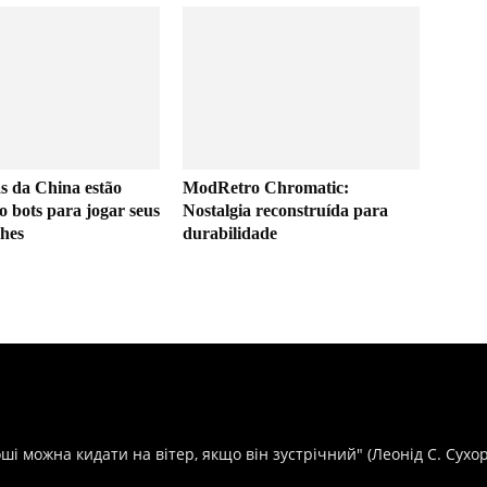
s da China estão
ModRetro Chromatic:
 bots para jogar seus
Nostalgia reconstruída para
hes
durabilidade
оші можна кидати на вітер, якщо він зустрічний" (Леонід С. Сухо