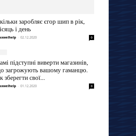
кільки заробляє єгор шип в рік,
ісяць і день
xwelhelp
-
02.12.2020
0
амі підступні виверти магазинів,
о загрожують вашому гаманцю.
к зберегти свої...
xwelhelp
-
01.12.2020
0