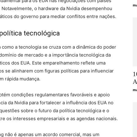
damental para os EUA nas negociações com países
ma
a. Notavelmente, o hardware da Nvidia desempenhou
ticos do governo para mediar conflitos entre nações.
política tecnológica
a como a tecnologia se cruza com a dinâmica do poder
 domínio de mercado e a importância tecnológica da
íticos dos EUA. Este emparelhamento reflete uma
s se alinharem com figuras políticas para influenciar
1
em rápida mudança.
А
ma
btém condições regulamentares favoráveis ​​e apoio
cia da Nvidia para fortalecer a influência dos EUA no
 questões sobre o futuro da política tecnológica e o
re os interesses empresariais e as agendas nacionais.
ng não é apenas um acordo comercial, mas um