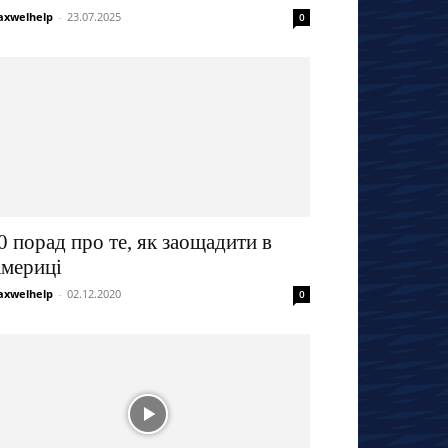
xwelhelp
-
23.07.2025
0
0 порад про те, як заощадити в
мериці
xwelhelp
-
02.12.2020
0