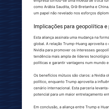
empresa tornou-se uma moeda de troca fun
como Arábia Saudita, Grã-Bretanha e Chin
um papel não revelado nos esforços diplomá
Implicações para geopolítica e 
Esta aliança assinala uma mudança na form
global. A relação Trump-Huang aproveita o
Nvidia para promover os interesses geopol
tendência mais ampla de líderes tecnológico
políticas e garantir vantagens num mundo 
Os benefícios mútuos são claros: a Nvidia o
político, enquanto Trump aproveita a influên
cenário internacional. Esta parceria levanta
potencial para um maior entrelaçamento ent
Em conclusão, a aliança entre Trump e Hua