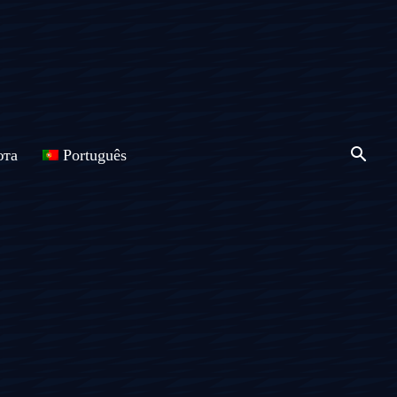
юта
Português