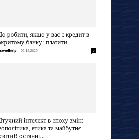
о робити, якщо у вас є кредит в
акритому банку: платити...
xwelhelp
-
02.12.2020
0
тучний інтелект в епоху змін:
еополітика, етика та майбутнє
світиВ останні...