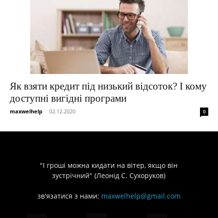
Як взяти кредит під низький відсоток? І кому
доступні вигідні програми
maxwelhelp
-
02.12.2020
0
"І гроші можна кидати на вітер, якщо він
зустрічний" (Леонід С. Сухоруков)
зв'язатися з нами:
maxwelhelp@gmail.com