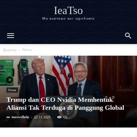
IeaTso
Ми навчимо вас заробляти
Додому
Різне
Різне
Trump dan CEO Nvidia Membentuk
Aliansi Tak Terduga di Panggung Global
22.11.2025
13
по
maxwelhelp
-