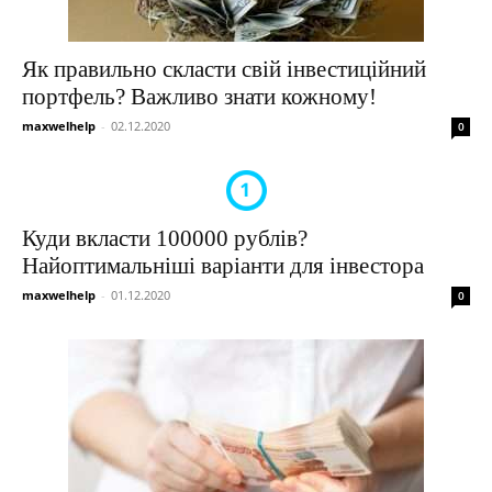
Як правильно скласти свій інвестиційний
портфель? Важливо знати кожному!
maxwelhelp
-
02.12.2020
0
Куди вкласти 100000 рублів?
Найоптимальніші варіанти для інвестора
maxwelhelp
-
01.12.2020
0