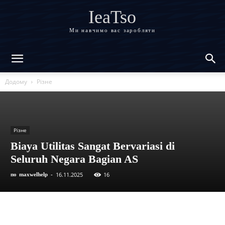
IeaTso
Ми навчимо вас заробляти
Додому
Різне
Різне
Biaya Utilitas Sangat Bervariasi di
Seluruh Negara Bagian AS
16.11.2025
16
по
maxwelhelp
-