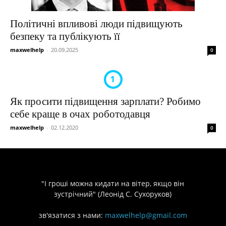
Політичні впливові люди підвищують
безпеку та публікують її
maxwelhelp
-
20.09.2025
0
Як просити підвищення зарплати? Робимо
себе краще в очах роботодавця
maxwelhelp
-
02.12.2020
0
"І гроші можна кидати на вітер, якщо він
зустрічний" (Леонід С. Сухоруков)
зв'язатися з нами:
maxwelhelp@gmail.com