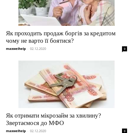
Як проходить продаж боргів за кредитом
чому не варто її боятися?
maxwelhelp
-
02.12.2020
0
Як отримати мікрозайм за хвилину?
Звертаємося до МФО
maxwelhelp
-
02.12.2020
0