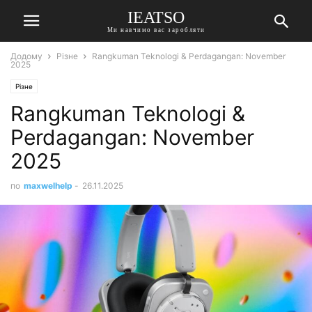
IEATSO
Ми навчимо вас заробляти
Додому
Різне
Rangkuman Teknologi & Perdagangan: November
2025
Різне
Rangkuman Teknologi &
Perdagangan: November
2025
по
maxwelhelp
-
26.11.2025