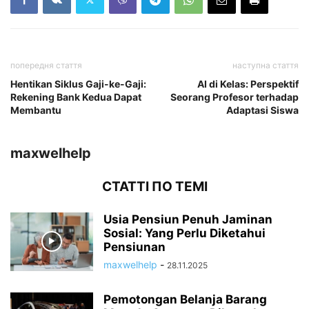
попередня стаття
наступна стаття
Hentikan Siklus Gaji-ke-Gaji:
AI di Kelas: Perspektif
Rekening Bank Kedua Dapat
Seorang Profesor terhadap
Membantu
Adaptasi Siswa
maxwelhelp
СТАТТІ ПО ТЕМІ
Usia Pensiun Penuh Jaminan
Sosial: Yang Perlu Diketahui
Pensiunan
maxwelhelp
-
28.11.2025
Pemotongan Belanja Barang