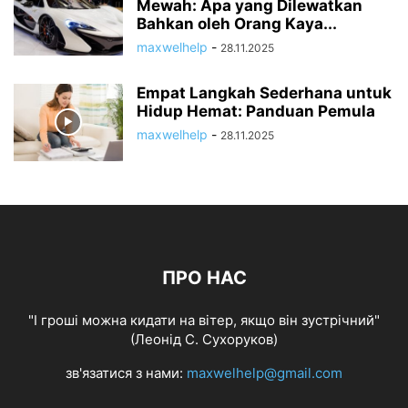
Mewah: Apa yang Dilewatkan
Bahkan oleh Orang Kaya...
maxwelhelp
-
28.11.2025
Empat Langkah Sederhana untuk
Hidup Hemat: Panduan Pemula
maxwelhelp
-
28.11.2025
ПРО НАС
"І гроші можна кидати на вітер, якщо він зустрічний"
(Леонід С. Сухоруков)
зв'язатися з нами:
maxwelhelp@gmail.com