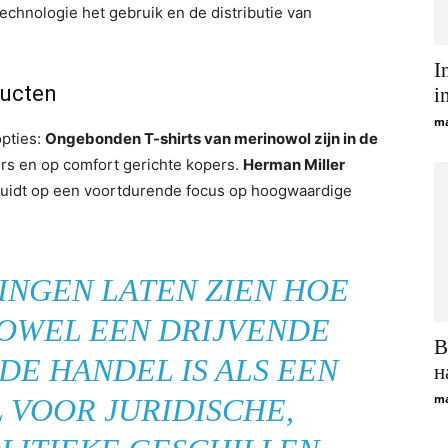
technologie het gebruik en de distributie van
I
ucten
i
ma
opties:
Ongebonden T-shirts van merinowol zijn in de
gers en op comfort gerichte kopers.
Herman Miller
duidt op een voortdurende focus op hoogwaardige
INGEN LATEN ZIEN HOE
OWEL EEN DRIJVENDE
В
DE HANDEL IS ALS EEN
н
ma
 VOOR JURIDISCHE,