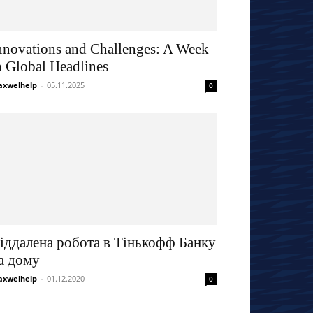
nnovations and Challenges: A Week
n Global Headlines
xwelhelp
-
05.11.2025
0
іддалена робота в Тінькофф Банку
а дому
xwelhelp
-
01.12.2020
0