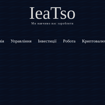
IeaTso
Ми навчимо вас заробляти
ія
Управління
Інвестиції
Робота
Криптовалю