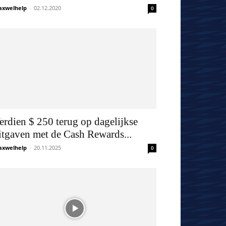
xwelhelp
-
02.12.2020
0
erdien $ 250 terug op dagelijkse
itgaven met de Cash Rewards...
xwelhelp
-
20.11.2025
0