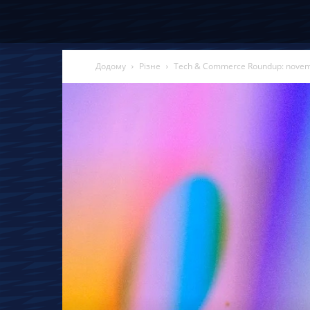
Додому
Різне
Tech & Commerce Roundup: nove