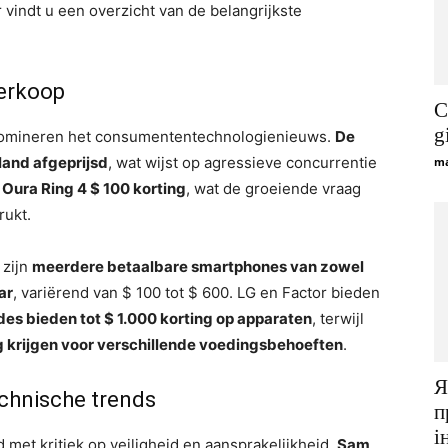
 vindt u een overzicht van de belangrijkste
erkoop
C
g
 domineren het consumententechnologienieuws.
De
land afgeprijsd
, wat wijst op agressieve concurrentie
ma
 Oura Ring 4 $ 100 korting
, wat de groeiende vraag
rukt.
 zijn
meerdere betaalbare smartphones van zowel
ar
, variërend van $ 100 tot $ 600. LG en Factor bieden
s bieden tot $ 1.000 korting op apparaten
, terwijl
g krijgen voor verschillende voedingsbehoeften
.
Я
echnische trends
п
і
met kritiek op veiligheid en aansprakelijkheid.
Sam