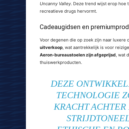
Uncanny Valley
. Deze trend wijst erop hoe 
recreatieve drugs hervormt.
Cadeaugidsen en premiumprod
Voor degenen die op zoek zijn naar luxere 
uitverkoop
, wat aantrekkelijk is voor reizi
Aeron-bureaustoelen zijn afgeprijsd
, wat 
thuiswerkproducten.
DEZE ONTWIKKEL
TECHNOLOGIE Z
KRACHT ACHTER 
STRIJDTONEEL