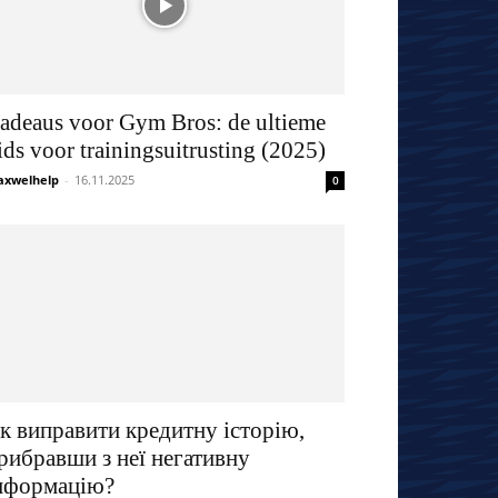
adeaus voor Gym Bros: de ultieme
ids voor trainingsuitrusting (2025)
xwelhelp
-
16.11.2025
0
к виправити кредитну історію,
рибравши з неї негативну
нформацію?