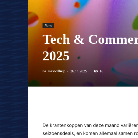
Різне
Tech & Commer
2025
26.11.2025
16
по
maxwelhelp
-
De krantenkoppen van deze maand variëren
seizoensdeals, en komen allemaal samen ro