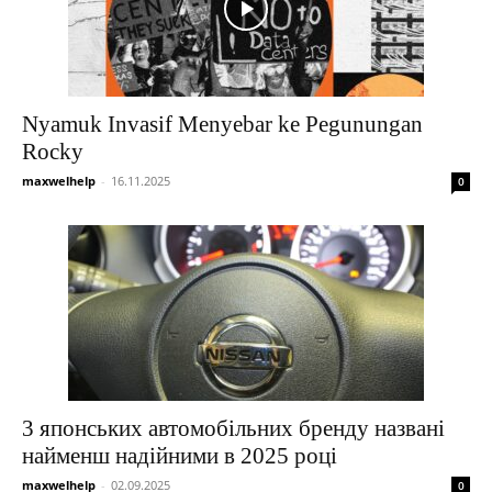
Nyamuk Invasif Menyebar ke Pegunungan
Rocky
maxwelhelp
-
16.11.2025
0
3 японських автомобільних бренду названі
найменш надійними в 2025 році
maxwelhelp
-
02.09.2025
0