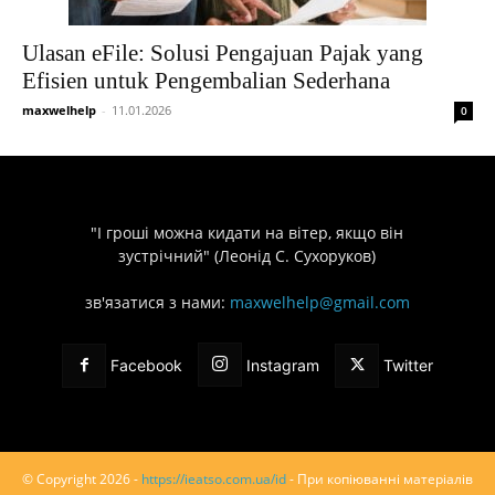
Ulasan eFile: Solusi Pengajuan Pajak yang
Efisien untuk Pengembalian Sederhana
maxwelhelp
-
11.01.2026
0
"І гроші можна кидати на вітер, якщо він
зустрічний" (Леонід С. Сухоруков)
зв'язатися з нами:
maxwelhelp@gmail.com
Facebook
Instagram
Twitter
© Copyright 2026 -
https://ieatso.com.ua/id
- При копіюванні матеріалів