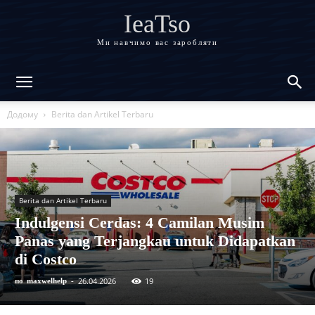
IeaTso
Ми навчимо вас заробляти
Додому
Berita dan Artikel Terbaru
Berita dan Artikel Terbaru
Indulgensi Cerdas: 4 Camilan Musim
Panas yang Terjangkau untuk Didapatkan
di Costco
26.04.2026
19
по
maxwelhelp
-