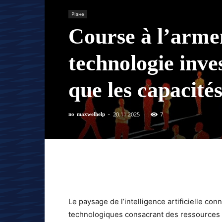
Різне
Course à l’armem
technologie inves
que les capacité
20.11.2025
7
по
maxwelhelp
-
Le paysage de l’intelligence artificielle co
technologiques consacrant des ressources