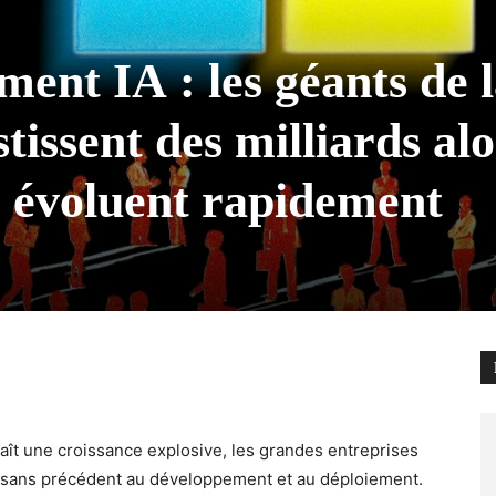
ent IA : les géants de 
tissent des milliards alo
s évoluent rapidement
nnaît une croissance explosive, les grandes entreprises
 sans précédent au développement et au déploiement.