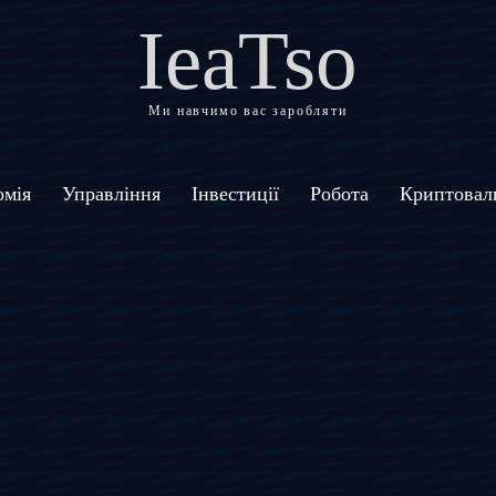
IeaTso
Ми навчимо вас заробляти
омія
Управління
Інвестиції
Робота
Криптовал