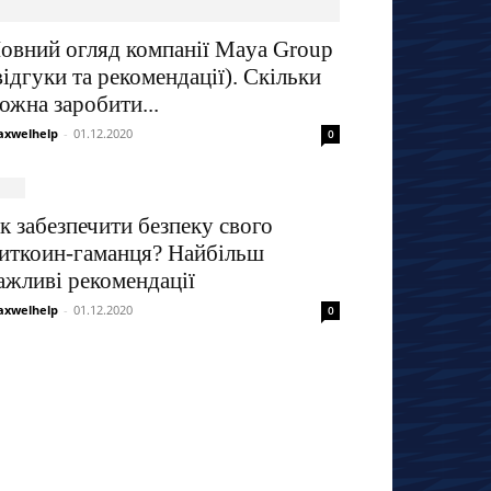
овний огляд компанії Maya Group
відгуки та рекомендації). Скільки
ожна заробити...
xwelhelp
-
01.12.2020
0
к забезпечити безпеку свого
иткоин-гаманця? Найбільш
ажливі рекомендації
xwelhelp
-
01.12.2020
0