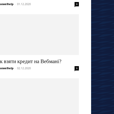
xwelhelp
-
01.12.2020
0
к взяти кредит на Вебмані?
xwelhelp
-
02.12.2020
0