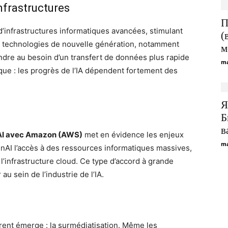
nfrastructures
П
’infrastructures informatiques avancées, stimulant
(
s technologies de nouvelle génération, notamment
м
ndre au besoin d’un transfert de données plus rapide
ma
tique : les progrès de l’IA dépendent fortement des
Я
Б
в
enAI avec Amazon (AWS)
met en évidence les enjeux
ma
penAI l’accès à des ressources informatiques massives,
l’infrastructure cloud. Ce type d’accord à grande
au sein de l’industrie de l’IA.
rent émerge : la surmédiatisation. Même les