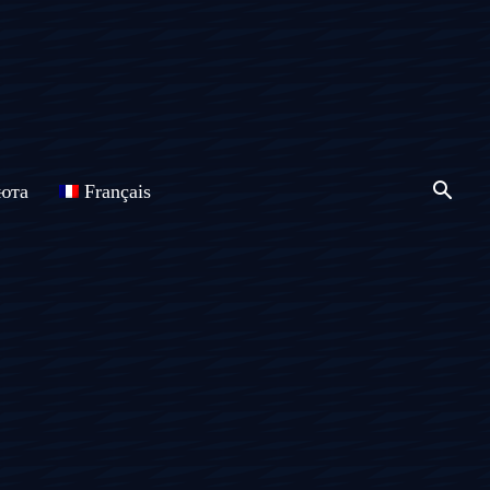
юта
Français