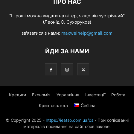
ПРО НАС
"І гроші можна кидати на вітер, якщо він зустрічний"
(Леонід С. Сухоруков)
зв'язатися з нами:
maxwelhelp@gmail.com
ЙДИ ЗА НАМИ
Кредити
Економія
Управління
Інвестиції
Робота
Криптовалюта
Čeština
© Copyright 2025 -
https://ieatso.com.ua/cs
- При копіюванні
матеріалів посилання на сайт обов'язкове.