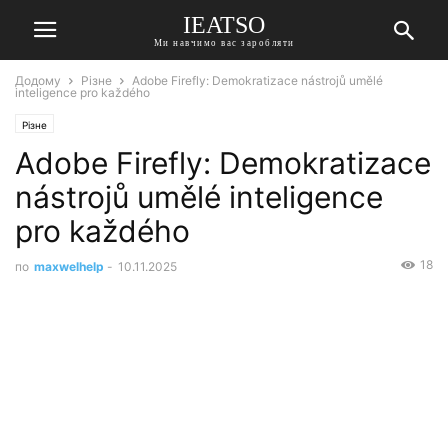
IEATSO
Ми навчимо вас заробляти
Додому
Різне
Adobe Firefly: Demokratizace nástrojů umělé
inteligence pro každého
Різне
Adobe Firefly: Demokratizace
nástrojů umělé inteligence
pro každého
18
по
maxwelhelp
-
10.11.2025