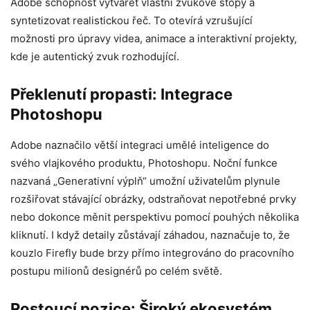
Adobe schopnost vytvářet vlastní zvukové stopy a
syntetizovat realistickou řeč. To otevírá vzrušující
možnosti pro úpravy videa, animace a interaktivní projekty,
kde je autentický zvuk rozhodující.
Překlenutí propasti: Integrace
Photoshopu
Adobe naznačilo větší integraci umělé inteligence do
svého vlajkového produktu, Photoshopu. Noční funkce
nazvaná „Generativní výplň“ umožní uživatelům plynule
rozšiřovat stávající obrázky, odstraňovat nepotřebné prvky
nebo dokonce měnit perspektivu pomocí pouhých několika
kliknutí. I když detaily zůstávají záhadou, naznačuje to, že
kouzlo Firefly bude brzy přímo integrováno do pracovního
postupu milionů designérů po celém světě.
Rostoucí pozice: Široký ekosystém