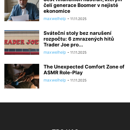
čelí generace Boomer v nejisté
ekonomice
maxwelhelp
-
11.11.2025
Sváteční stoly bez narušení
rozpočtu: 6 zmrazených hitů
Trader Joe pro...
maxwelhelp
-
11.11.2025
The Unexpected Comfort Zone of
ASMR Role-Play
maxwelhelp
-
11.11.2025