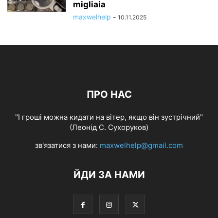
migliaia
maxwelhelp
-
10.11.2025
ПРО НАС
"І гроші можна кидати на вітер, якщо він зустрічний"
(Леонід С. Сухоруков)
зв'язатися з нами:
maxwelhelp@gmail.com
ЙДИ ЗА НАМИ