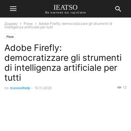
IEATSO
Ми навчимо вас заробляти
Додому
Різне
Adobe Firefly: democratizzare gli strumenti di
intelligenza artificiale per tutti
Різне
Adobe Firefly:
democratizzare gli strumenti
di intelligenza artificiale per
tutti
12
по
maxwelhelp
-
10.11.2025