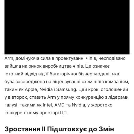
Arm, домінуюча сила в проектуванні чіпів, несподівано
вийшла на ринок виробництва чіпів. Це означає
істотний відхід від її багаторічної бізнес-моделі, яка
була зосереджена на ліцензуванні схем чіпів компаніям,
таким як Apple, Nvidia і Samsung. Цей крок, оголошений
у вівторок, ставить Arm у пряму конкуренцію з лідерами
галузі, такими як Intel, AMD та Nvidia, у жорстоко
конкурентному просторі ЦП.
Зростання ІІ Підштовхує до Змін