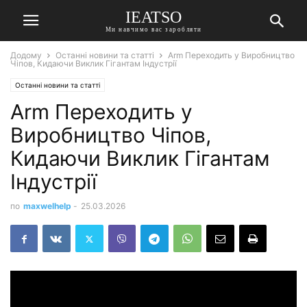
IEATSO
Ми навчимо вас заробляти
Додому
Останні новини та статті
Arm Переходить у Виробництво
Чіпов, Кидаючи Виклик Гігантам Індустрії
Останні новини та статті
Arm Переходить у
Виробництво Чіпов,
Кидаючи Виклик Гігантам
Індустрії
по
maxwelhelp
-
25.03.2026