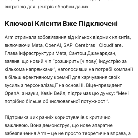
витратою для центрів обробки даних.
Ключові Клієнти Вже Підключені
Arm отримала зобов’язання від кількох відомих клієнтів,
включаючи Meta, OpenAI, SAP, Cerebras і Cloudflare.
Глава інфраструктури Meta, Сантош Джанардхан,
заявив, що новий чіп “розширить [чіпову] індустрію за
кількома напрямками”, наголосивши на потребі компанії
в більш ефективному кремнії для харчування своїх
зусиль з персоналізації на основі ІІ. Віце-президент
OpenAI з науки, Кевін Вейл, підтримав цю думку: “Мені
потрібно більше обчислювальної потужності”.
Підтримка цих ранніх користувачів є критично
важливою. Вона демонструє, що нове апаратне
забезпечення Arm – це не просто теоретична вправа, а