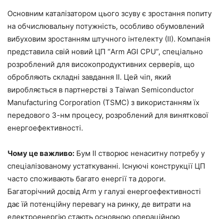
Основним каталізатором цього зсуву є зростання попиту
на обчислювальну потужність, особливо обумовлений
вибуховим зростанням штучного інтелекту (ІІ). Компанія
представила свій новий ЦП “Arm AGI CPU”, спеціально
розроблений для високопродуктивних серверів, що
обробляють складні завдання ІІ. Цей чіп, який
виробляється в партнерстві з Taiwan Semiconductor
Manufacturing Corporation (TSMC) з використанням їх
передового 3-нм процесу, розроблений для виняткової
енергоефективності.
Чому це важливо:
Бум ІІ створює ненаситну потребу у
спеціалізованому устаткуванні. Існуючі конструкції ЦП
часто споживають багато енергії та дороги.
Багаторічний досвід Arm у галузі енергоефективності
дає їй потенційну перевагу на ринку, де витрати на
електроенергію стають основною операційною