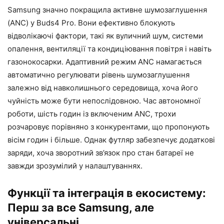
Samsung значно покращила активне шумозаглушення
(ANC) у Buds4 Pro. Вони ефективно блокують
відволікаючі фактори, такі як вуличний шум, системи
опалення, вентиляції та кондиціювання повітря і навіть
газонокосарки. Адаптивний режим ANC намагається
автоматично регулювати рівень шумозаглушення
залежно від навколишнього середовища, хоча його
чуйність може бути непослідовною. Час автономної
роботи, шість годин із включеним ANC, трохи
розчаровує порівняно з конкурентами, що пропонують
вісім годин і більше. Однак футляр забезпечує додаткові
заряди, хоча зворотний зв’язок про стан батареї не
завжди зрозумілий у налаштуваннях.
Функції та інтеграція в екосистему:
Перш за все Samsung, але
універсальні