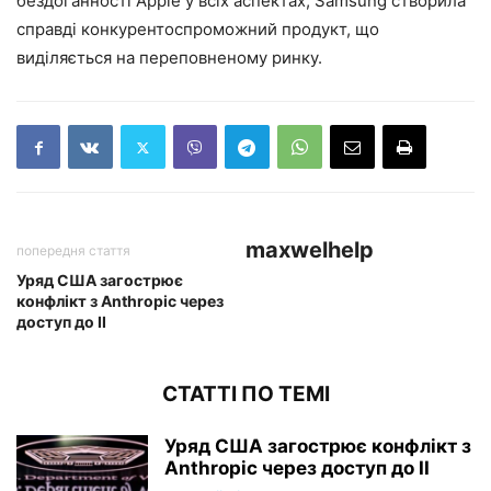
бездоганності Apple у всіх аспектах, Samsung створила
справді конкурентоспроможний продукт, що
виділяється на переповненому ринку.
maxwelhelp
попередня стаття
Уряд США загострює
конфлікт з Anthropic через
доступ до ІІ
СТАТТІ ПО ТЕМІ
Уряд США загострює конфлікт з
Anthropic через доступ до ІІ