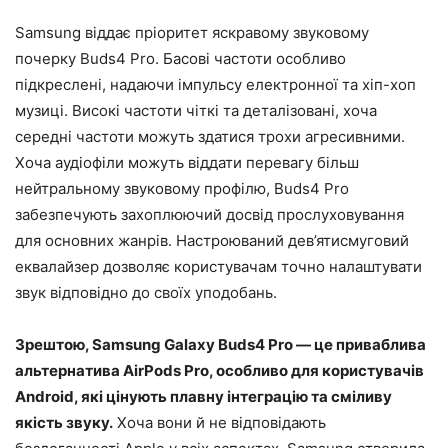
Samsung віддає пріоритет яскравому звуковому
почерку Buds4 Pro. Басові частоти особливо
підкреслені, надаючи імпульсу електронної та хіп-хоп
музиці. Високі частоти чіткі та деталізовані, хоча
середні частоти можуть здатися трохи агресивними.
Хоча аудіофіли можуть віддати перевагу більш
нейтральному звуковому профілю, Buds4 Pro
забезпечують захоплюючий досвід прослуховування
для основних жанрів. Настроюваний дев’ятисмуговий
еквалайзер дозволяє користувачам точно налаштувати
звук відповідно до своїх уподобань.
Зрештою, Samsung Galaxy Buds4 Pro — це приваблива
альтернатива AirPods Pro, особливо для користувачів
Android, які цінують плавну інтеграцію та сміливу
якість звуку.
Хоча вони й не відповідають