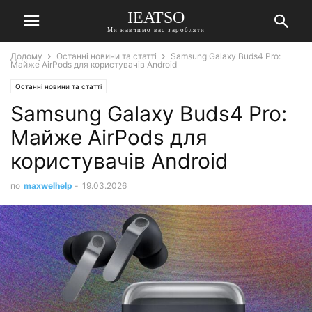
IEATSO
Ми навчимо вас заробляти
Додому
Останні новини та статті
Samsung Galaxy Buds4 Pro:
Майже AirPods для користувачів Android
Останні новини та статті
Samsung Galaxy Buds4 Pro:
Майже AirPods для
користувачів Android
по
maxwelhelp
-
19.03.2026