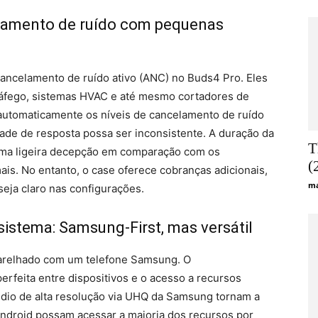
lamento de ruído com pequenas
ancelamento de ruído ativo (ANC) no Buds4 Pro. Eles
ráfego, sistemas HVAC e até mesmo cortadores de
automaticamente os níveis de cancelamento de ruído
de de resposta possa ser inconsistente. A duração da
T
 uma ligeira decepção em comparação com os
(
is. No entanto, o case oferece cobranças adicionais,
ma
eja claro nas configurações.
istema: Samsung-First, mas versátil
arelhado com um telefone Samsung. O
erfeita entre dispositivos e o acesso a recursos
dio de alta resolução via UHQ da Samsung tornam a
Android possam acessar a maioria dos recursos por