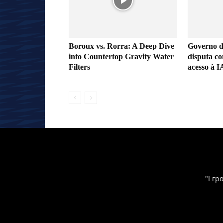
Boroux vs. Rorra: A Deep Dive
Governo d
into Countertop Gravity Water
disputa c
Filters
acesso à I
"І гр