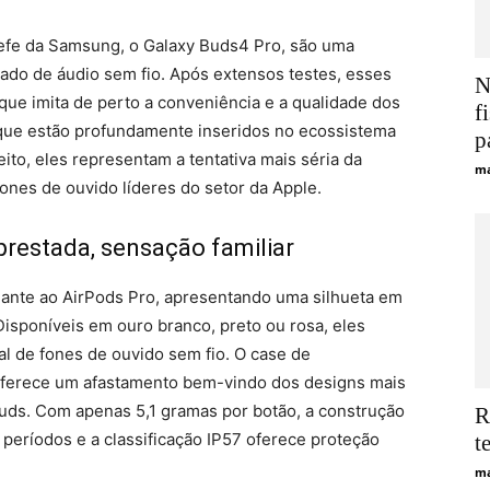
efe da Samsung, o Galaxy Buds4 Pro, são uma
ado de áudio sem fio. Após extensos testes, esses
N
ue imita de perto a conveniência e a qualidade dos
f
que estão profundamente inseridos no ecossistema
p
o, eles representam a tentativa mais séria da
ma
nes de ouvido líderes do setor da Apple.
prestada, sensação familiar
ante ao AirPods Pro, apresentando uma silhueta em
Disponíveis em ouro branco, preto ou rosa, eles
l de fones de ouvido sem fio. O case de
ferece um afastamento bem-vindo dos designs mais
Buds. Com apenas 5,1 gramas por botão, a construção
R
 períodos e a classificação IP57 oferece proteção
t
ma