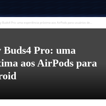
 Buds4 Pro: uma experiência próxima aos AirPods para usuários de...
 Buds4 Pro: uma
xima aos AirPods para
roid