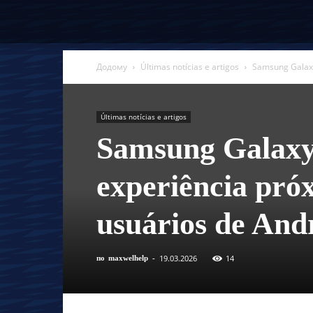
Додому
Últimas notícias e artigos
Samsung Galaxy
Últimas notícias e artigos
Samsung Galaxy
experiência pró
usuários de And
19.03.2026
14
по
maxwelhelp
-