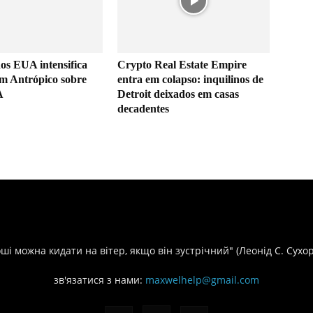
os EUA intensifica
Crypto Real Estate Empire
om Antrópico sobre
entra em colapso: inquilinos de
A
Detroit deixados em casas
decadentes
оші можна кидати на вітер, якщо він зустрічний" (Леонід С. Сухо
зв'язатися з нами:
maxwelhelp@gmail.com