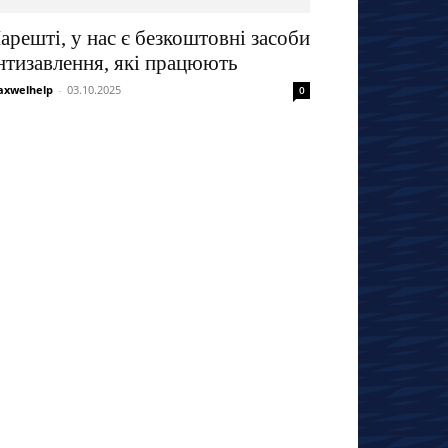
арешті, у нас є безкоштовні засоби
нтизавлення, які працюють
xwelhelp
-
03.10.2025
0