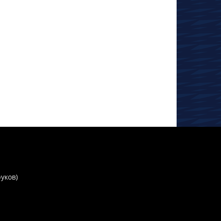
руков)