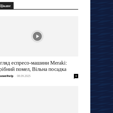
Цікаве
гляд еспресо-машини Meraki:
рібний помел, Вільна посадка
xwelhelp
-
08.09.2025
0