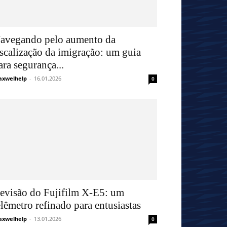
avegando pelo aumento da
iscalização da imigração: um guia
ara segurança...
xwelhelp
-
16.01.2026
0
evisão do Fujifilm X-E5: um
elêmetro refinado para entusiastas
xwelhelp
-
13.01.2026
0