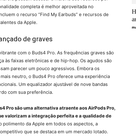
ionalidade completa é melhor aproveitada no
Н
cluem o recurso “Find My Earbuds” e recursos de
а
valentes da Apple.
ma
vançado de graves
vibrante com o Buds4 Pro. As frequências graves são
ça às faixas eletrônicas e de hip-hop. Os agudos são
ossam parecer um pouco agressivos. Embora os
o mais neutro, o Buds4 Pro oferece uma experiência
ncionais. Um equalizador ajustável de nove bandas
ordo com sua preferência.
4 Pro são uma alternativa atraente aos AirPods Pro,
e valorizam a integração perfeita e a qualidade de
polimento da Apple em todos os aspectos, a
mpetitivo que se destaca em um mercado lotado.